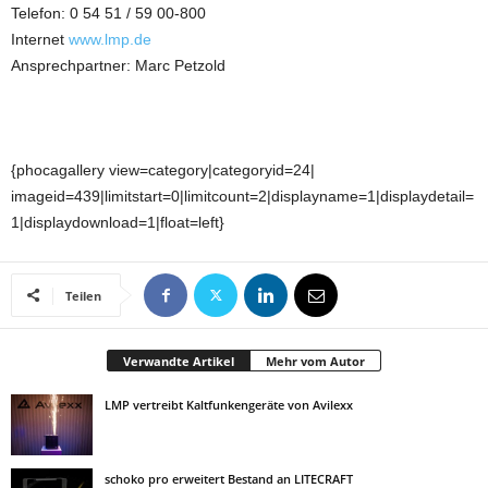
Telefon: 0 54 51 / 59 00-800
Internet
www.lmp.de
Ansprechpartner: Marc Petzold
{phocagallery view=category|categoryid=24|
imageid=439|limitstart=0|limitcount=2|displayname=1|displaydetail=
1|displaydownload=1|float=left}
Teilen
Verwandte Artikel
Mehr vom Autor
LMP vertreibt Kaltfunkengeräte von Avilexx
schoko pro erweitert Bestand an LITECRAFT