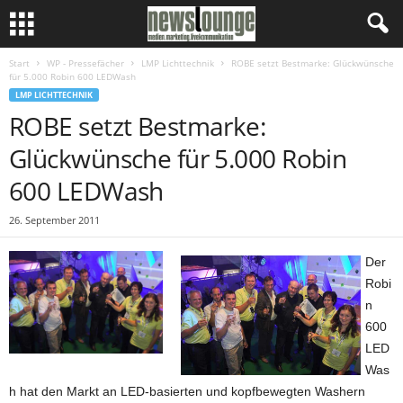
Start
WP - Pressefächer
LMP Lichttechnik
ROBE setzt Bestmarke: Glückwünsche
für 5.000 Robin 600 LEDWash
LMP LICHTTECHNIK
ROBE setzt Bestmarke:
Glückwünsche für 5.000 Robin
600 LEDWash
26. September 2011
Der
Robi
n
600
LED
Was
h hat den Markt an LED-basierten und kopfbewegten Washern