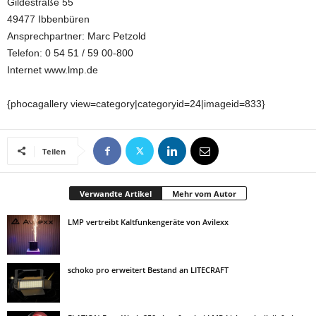
Gildestraße 55
49477 Ibbenbüren
Ansprechpartner: Marc Petzold
Telefon: 0 54 51 / 59 00-800
Internet www.lmp.de
{phocagallery view=category|categoryid=24|imageid=833}
Teilen
Verwandte Artikel
Mehr vom Autor
LMP vertreibt Kaltfunkengeräte von Avilexx
schoko pro erweitert Bestand an LITECRAFT