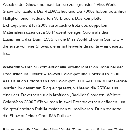
Aspekte der Show und machten sie zur „grünsten“ Miss World
Show aller Zeiten. Die REDWashes und DS 7000s haben trotz ihrer
Helligkeit einen reduzierten Verbrauch. Das komplette
Lichtequipment für 2008 verbrauchte trotz des doppelten
Materialeinsatzes circa 30 Prozent weniger Strom als das
Equipment, das Dunn 1995 für die Miss World Show in Sun City –
die erste von vier Shows, die er mittlerweile designte – eingesetzt
hat.
Weiterhin waren 56 konventionelle Movinglights von Robe bei der
Produktion im Einsatz – sowohl ColorSpot und ColorWash 2500E
ATs als auch ColorWash und ColorSpot 700E ATs. Die 700er Geräte
wurden im gesamten Rigg eingesetzt, während die 2500er aus
einer der Traversen für ein kräftiges „Backlight“ sorgten. Weitere
ColorWash 2500E ATs wurden in zwei Fronttraversen geflogen, um
die gewünschten Publikumsfahrten zu realisieren. Dunn steuerte
die Show auf einer GrandMA Fullsize.
Bildunterschrift: Wahl der Miss World (Foto: Louise Stickland/Robe,