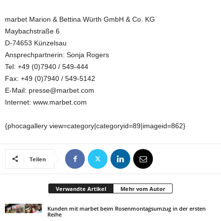
marbet Marion & Bettina Würth GmbH & Co. KG
Maybachstraße 6
D-74653 Künzelsau
Ansprechpartnerin: Sonja Rogers
Tel: +49 (0)7940 / 549-444
Fax: +49 (0)7940 / 549-5142
E-Mail: presse@marbet.com
Internet: www.marbet.com
{phocagallery view=category|categoryid=89|imageid=862}
Teilen
Verwandte Artikel
Mehr vom Autor
Kunden mit marbet beim Rosenmontagsumzug in der ersten
Reihe