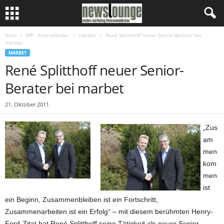
Start
WP - Pressefächer
marbet
René Splitthoff neuer Senior-Berater bei
marbet
MARBET
René Splitthoff neuer Senior-
Berater bei marbet
21. Oktober 2011
„Zus
am
men
kom
men
ist
ein Beginn, Zusammenbleiben ist ein Fortschritt,
Zusammenarbeiten ist ein Erfolg“ – mit diesem berühmten Henry-
Ford-Zitat hat René Splitthoff seine Tätigkeit als neuer Senior-