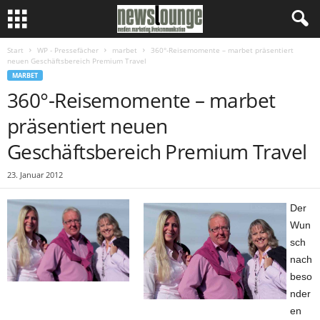
Start
WP - Pressefächer
marbet
360°-Reisemomente – marbet präsentiert
neuen Geschäftsbereich Premium Travel
MARBET
360°-Reisemomente – marbet
präsentiert neuen
Geschäftsbereich Premium Travel
23. Januar 2012
Der
Wun
sch
nach
beso
nder
en