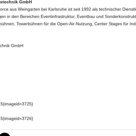
gstechnik GmbH
e aus Weingarten bei Karlsruhe ist seit 1992 als technischer Dienstlei
gen in den Bereichen Eventinfrastruktur, Eventbau und Sonderkonstru
ühnen, Towerbühnen für die Open-Air-Nutzung, Center Stages für Indo
echnik GmbH
15|imageid=3725}
15|imageid=3726}