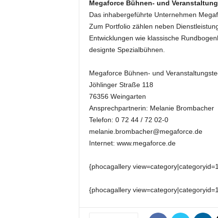
Megaforce Bühnen- und Veranstaltun
k
Das inhabergeführte Unternehmen Megaforc
e
t
Zum Portfolio zählen neben Dienstleistun
i
Entwicklungen wie klassische Rundbogenb
n
designte Spezialbühnen.
g
–
Megaforce Bühnen- und Veranstaltungst
L
Jöhlinger Straße 118
i
76356 Weingarten
v
e
Ansprechpartnerin: Melanie Brombacher
-
Telefon: 0 72 44 / 72 02-0
K
melanie.brombacher@megaforce.de
o
Internet: www.megaforce.de
m
m
{phocagallery view=category|categoryid=
u
n
i
{phocagallery view=category|categoryid=
k
a