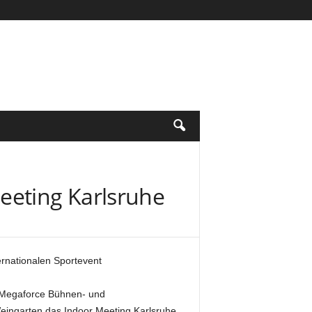
eting Karlsruhe
ernationalen Sportevent
t Megaforce Bühnen- und
eingarten das Indoor Meeting Karlsruhe