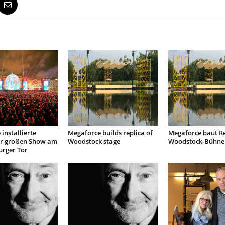
installierte
Megaforce builds replica of
Megaforce baut Re
r großen Show am
Woodstock stage
Woodstock-Bühne
rger Tor