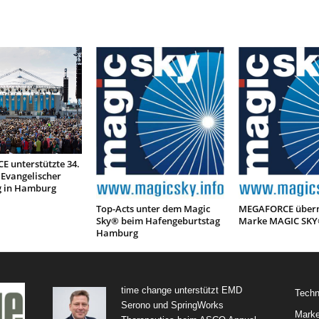
 unterstützte 34.
 Evangelischer
g in Hamburg
Top-Acts unter dem Magic
MEGAFORCE übern
Sky® beim Hafengeburtstag
Marke MAGIC SK
Hamburg
time change unterstützt EMD
Techn
Serono und SpringWorks
Marke