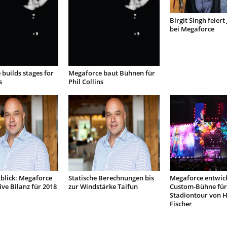
Birgit Singh feier
bei Megaforce
builds stages for
Megaforce baut Bühnen für
s
Phil Collins
blick: Megaforce
Statische Berechnungen bis
Megaforce entwick
ive Bilanz für 2018
zur Windstärke Taifun
Custom-Bühne für
Stadiontour von 
Fischer