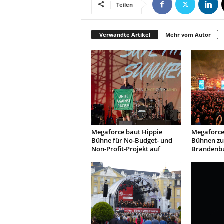
t
Teilen
i
o
n
Verwandte Artikel
Mehr vom Autor
.
Megaforce baut Hippie
Megaforce 
Bühne für No-Budget- und
Bühnen zu
Non-Profit-Projekt auf
Brandenbu