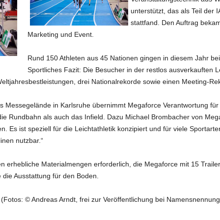
unterstützt, das als Teil de
stattfand. Den Auftrag bek
Marketing und Event.
Rund 150 Athleten aus 45 Nationen gingen in diesem Jahr bei
Sportliches Fazit: Die Besucher in der restlos ausverkauften Le
eltjahresbestleistungen, drei Nationalrekorde sowie einen Meeting-Re
s Messegelände in Karlsruhe übernimmt Megaforce Verantwortung für e
ie Rundbahn als auch das Infield. Dazu Michael Brombacher von Megafo
n. Es ist speziell für die Leichtathletik konzipiert und für viele Sporta
inen nutzbar.“
n erhebliche Materialmengen erforderlich, die Megaforce mit 15 Trailer
 die Ausstattung für den Boden.
e (Fotos: © Andreas Arndt, frei zur Veröffentlichung bei Namensnennung