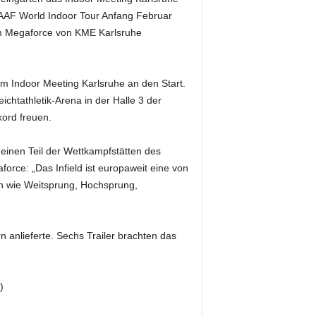
r IAAF World Indoor Tour Anfang Februar
am Megaforce von KME Karlsruhe
m Indoor Meeting Karlsruhe an den Start.
ichtathletik-Arena in der Halle 3 der
kord freuen.
inen Teil der Wettkampfstätten des
rce: „Das Infield ist europaweit eine von
rten wie Weitsprung, Hochsprung,
n anlieferte. Sechs Trailer brachten das
)