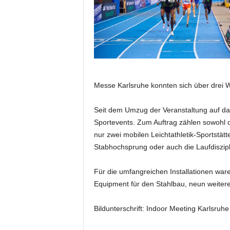
e
s
s
e
p
o
r
t
Messe Karlsruhe konnten sich über drei W
a
l
Seit dem Umzug der Veranstaltung auf da
.
Sportevents. Zum Auftrag zählen sowohl d
M
nur zwei mobilen Leichtathletik-Sportstätte
e
Stabhochsprung oder auch die Laufdiszipl
d
i
e
Für die umfangreichen Installationen ware
n
Equipment für den Stahlbau, neun weitere
–
M
Bildunterschrift: Indoor Meeting Karlsruh
a
r