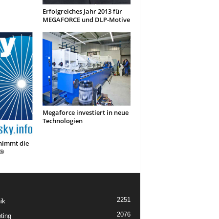
Erfolgreiches Jahr 2013 für
MEGAFORCE und DLP-Motive
Megaforce investiert in neue
Technologien
immt die
Y®
2251
ik
2076
ting