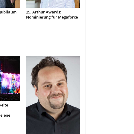
t Jubiläum
25. Arthur Awards:
Nominierung für Megaforce
elte
Helene