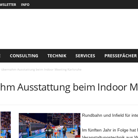
WSLETTER
INFO
E
CONSULTING
TECHNIK
SERVICES
PRESSEFÄCHER
 übernahm Ausstattung beim Indoor Meeting Karlsruhe
hm Ausstattung beim Indoor Me
Rundbahn und Infield für int
Im fünften Jahr in Folge ha
Veranstaltungstechnik aus W