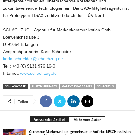
intelligente Strategien, überraschende Kreationen und
zukunftsweisende Technologien ein. Die GWA-Mitgliedsagentur ist
für Prototypen TISAX-zertifiziert durch den TÜV Nord.
SCHACHZUG – Agentur für Markenkommunikation GmbH
Loewenichstraße 3
D-91054 Erlangen
Ansprechpartnerin: Karin Schneider
karin.schneider@schachzug.de
Tel.: +49 (0) 9131 976 16-0
Internet:
www.schachzug.de
SCHLAGWORTE
AUSZEICHNUNGEN
GALAXY AWARDS 2023
SCHACHZUG
Teilen
Verwandte Artikel
Mehr vom Autor
Getrennte Markenwelten, gemeinsamer Auftritt: KESCH realisiert