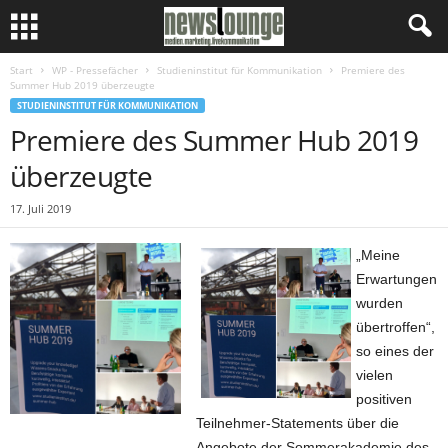
Start
WP - Pressefächer
Studieninstitut für Kommunikation
Premiere des
Summer Hub 2019 überzeugte
STUDIENINSTITUT FÜR KOMMUNIKATION
Premiere des Summer Hub 2019
überzeugte
17. Juli 2019
„Meine
Erwartungen
wurden
übertroffen“,
so eines der
vielen
positiven
Teilnehmer-Statements über die
Angebote der Sommerakademie des