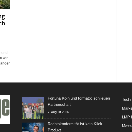
ng
ch
e und
n wir
xander
Fortuna Köln und format:c schließen
Techn
Partnerschaft
Marke
7. August 2026
LMP L
Rechtskonformität ist kein Klick-
Mess
Produkt