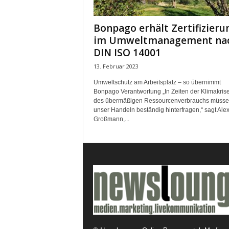
k
e
Bonpago erhält Zertifizieru
t
im Umweltmanagement na
i
n
DIN ISO 14001
g
13. Februar 2023
–
L
Umweltschutz am Arbeitsplatz – so übernimmt
i
Bonpago Verantwortung „In Zeiten der Klimakris
des übermäßigen Ressourcenverbrauchs müsse
v
unser Handeln beständig hinterfragen,“ sagt Ale
e
Großmann,...
-
K
o
m
m
u
n
i
k
a