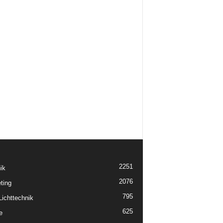
2251
ik
2076
ting
795
ichttechnik
625
e