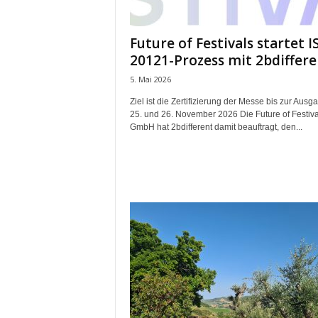
e
s
Future of Festivals startet I
s
20121-Prozess mit 2bdiffere
e
p
5. Mai 2026
o
Ziel ist die Zertifizierung der Messe bis zur Aus
r
25. und 26. November 2026 Die Future of Festiva
t
GmbH hat 2bdifferent damit beauftragt, den...
a
l
.
M
e
d
i
e
n
–
M
a
r