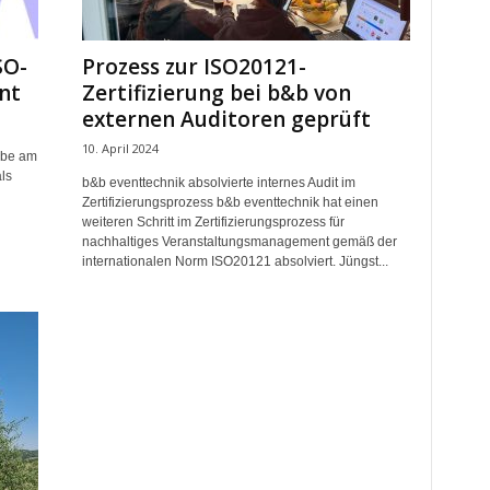
SO-
Prozess zur ISO20121-
nt
Zertifizierung bei b&b von
externen Auditoren geprüft
10. April 2024
gabe am
ls
b&b eventtechnik absolvierte internes Audit im
Zertifizierungsprozess b&b eventtechnik hat einen
weiteren Schritt im Zertifizierungsprozess für
nachhaltiges Veranstaltungsmanagement gemäß der
internationalen Norm ISO20121 absolviert. Jüngst...