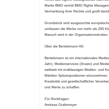
e
Marke BMG vertritt BMG Rights Managemen
s
Vermarktung ihrer Rechte und greift dami
s
e
Grundstock sind ausgesuchte europäisch
p
umfassen die Werke von mehr als 200 Kü
o
Masuch wird in der Organisationsstruktur
r
t
a
Über die Bertelsmann AG
l
.
Bertelsmann ist ein internationales Med
M
Jahr), Medienservices (Arvato) und Medie
e
weltweit mit erstklassigen Medien- und K
d
Märkten Spitzenpositionen einzunehmen. G
i
e
Kreativität und gesellschaftlicher Verantw
n
und Werte zu schaffen.
–
M
Für Rückfragen:
a
Andreas Grafemeyer
r