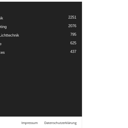
2251
ik
2076
ting
795
ichttechnik
625
e
437
ces
Impressum
Datenschutzerklärung