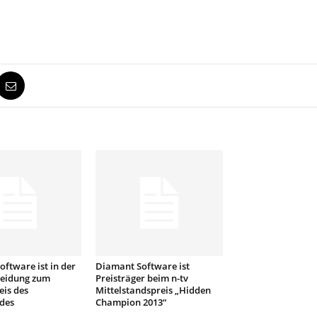
ftware ist in der
Diamant Software ist
eidung zum
Preisträger beim n-tv
eis des
Mittelstandspreis „Hidden
des
Champion 2013“