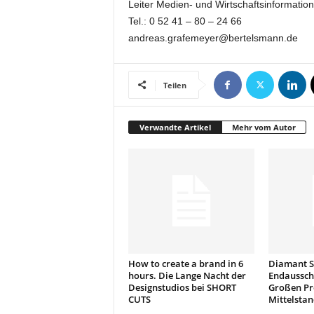
Leiter Medien- und Wirtschaftsinformation
k
Tel.: 0 52 41 – 80 – 24 66
e
t
andreas.grafemeyer@bertelsmann.de
i
n
g
Teilen
–
L
i
Verwandte Artikel
Mehr vom Autor
v
e
-
K
o
m
m
u
n
How to create a brand in 6
Diamant So
i
hours. Die Lange Nacht der
Endaussch
Designstudios bei SHORT
Großen Pr
k
CUTS
Mittelstan
a