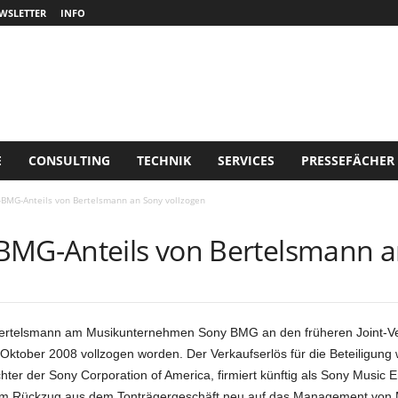
WSLETTER
INFO
E
CONSULTING
TECHNIK
SERVICES
PRESSEFÄCHER
-BMG-Anteils von Bertelsmann an Sony vollzogen
BMG-Anteils von Bertelsmann a
Bertelsmann am Musikunternehmen Sony BMG an den früheren Joint-Vent
Oktober 2008 vollzogen worden. Der Verkaufserlös für die Beteiligung
er der Sony Corporation of America, firmiert künftig als Sony Music E
dem Rückzug aus dem Tonträgergeschäft neu auf das Management von M