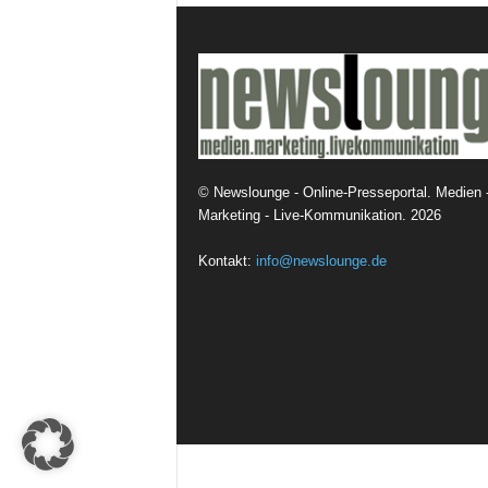
t
i
o
n
.
©
Newslounge - Online-Presseportal. Medien 
Marketing - Live-Kommunikation.
2026
Kontakt:
info@newslounge.de