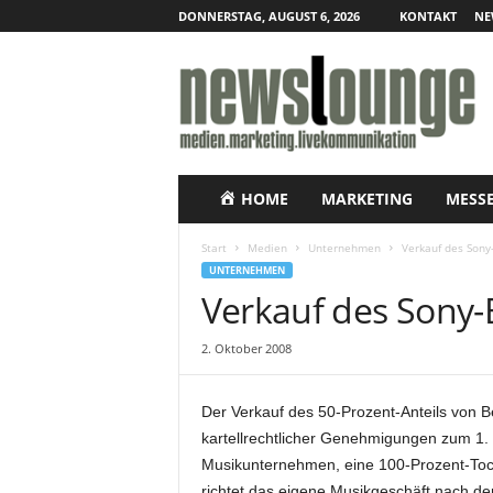
DONNERSTAG, AUGUST 6, 2026
KONTAKT
NE
N
e
w
s
l
o
u
HOME
MARKETING
MESS
n
g
Start
Medien
Unternehmen
Verkauf des Sony
e
UNTERNEHMEN
–
Verkauf des Sony-
O
n
2. Oktober 2008
l
i
n
Der Verkauf des 50-Prozent-Anteils von 
e
kartellrechtlicher Genehmigungen zum 1. 
-
Musikunternehmen, eine 100-Prozent-Tocht
P
r
richtet das eigene Musikgeschäft nach 