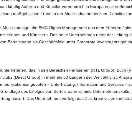
t künftig Autoren und Künstler vornehmlich in Europa in allen Bereic
t einen maßgeblichen Trend in der Musikindustrie hin zum Dienstleistu
e Musikkataloge, die BMG Rights Management aus dem früheren Joint 
nstlerinnen und Künstlern. Das neue Unternehmen unter der Leitung 
 von Bertelsmann als Geschäftsfeld unter Corporate Investments geführ
ienunternehmen, das in den Bereichen Fernsehen (RTL Group), Buch (R
nclubs (Direct Group) in mehr als 50 Ländern der Welt aktiv ist. Ansp
ommunikationsangeboten – Unterhaltung, Information und Services – zu 
rundlage des Erfolges von Bertelsmann ist eine Unternehmenskultur, 
ortung basiert. Das Unternehmen verfolgt das Ziel, kreative, zukunftstr