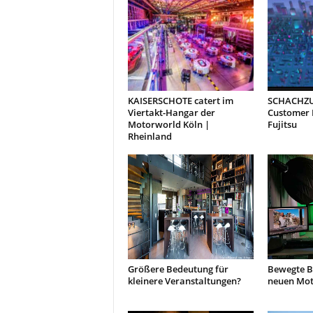
t
i
o
n
.
KAISERSCHOTE catert im
SCHACHZUG
Viertakt-Hangar der
Customer 
Motorworld Köln |
Fujitsu
Rheinland
Größere Bedeutung für
Bewegte B
kleinere Veranstaltungen?
neuen Mot