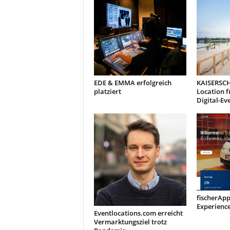
EDE & EMMA erfolgreich
KAISERSCH
platziert
Location f
Digital-Ev
fischerAppe
Experienc
Eventlocations.com erreicht
Vermarktungsziel trotz