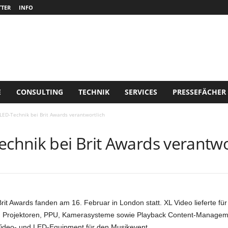
TER
INFO
E
CONSULTING
TECHNIK
SERVICES
PRESSEFÄCHER
 LED-Technik bei Brit Awards verantwortlich
echnik bei Brit Awards verantwo
Brit Awards fanden am 16. Februar in London statt. XL Video lieferte für
 Projektoren, PPU, Kamerasysteme sowie Playback Content-Management
 Video- und LED-Equipment für den Musikevent.