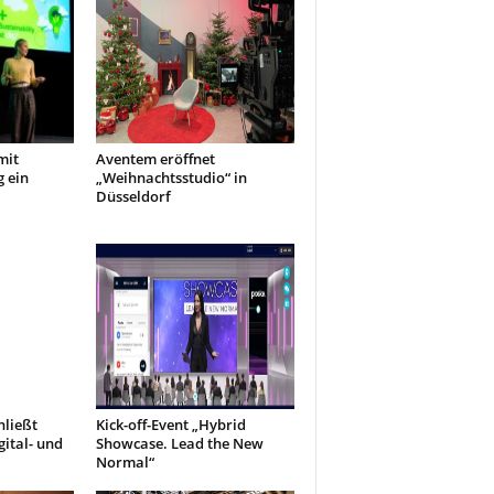
mit
Aventem eröffnet
g ein
„Weihnachtsstudio“ in
Düsseldorf
hließt
Kick-off-Event „Hybrid
ital- und
Showcase. Lead the New
Normal“