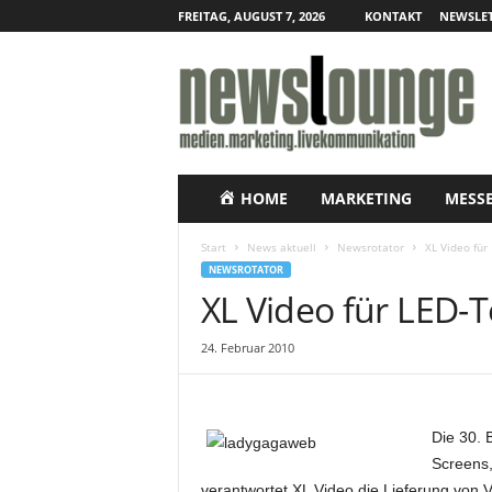
FREITAG, AUGUST 7, 2026
KONTAKT
NEWSLET
N
e
w
s
l
o
u
HOME
MARKETING
MESS
n
g
Start
News aktuell
Newsrotator
XL Video für
e
NEWSROTATOR
–
XL Video für LED-T
O
n
24. Februar 2010
l
i
n
e
Die 30. 
-
Screens,
P
r
verantwortet XL Video die Lieferung von