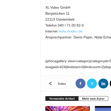
k
XL Video GmbH
e
t
Bergstücken 11
i
22113 Oststeinbek
n
Telefon 040 / 71 00 82-0
g
Internet
www.xlvideo.de
–
Ansprechpartner: Denis Papin, Nidal Echa
L
i
v
e
-
{phocagallery view=category|categoryid=
K
imageid=424|limitstart=0|limitcount=2|dis
o
m
m
Teilen
u
n
i
Verwandte Artikel
Mehr vom Autor
k
a