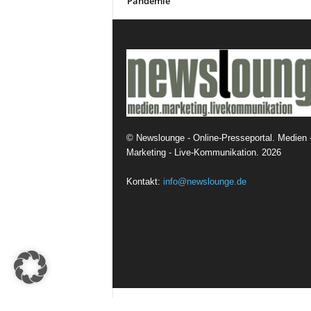
Pandemie
©
Newslounge - Online-Presseportal. Medien 
Marketing - Live-Kommunikation.
2026
Kontakt:
info@newslounge.de