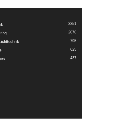
2251
ik
2076
ting
795
ichttechnik
625
e
437
ces
Impressum
Datenschutzerklärung