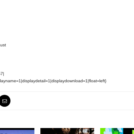
ust
57|
playname=1|displaydetail=1|displaydownload=1|float=left}