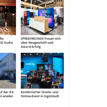
oße
SPREEFREUNDE freuen sich
ED Audio
über Neugeschäft und
Award-Erfolg
uf der IFA
Kombinierter Onsite- und
on wieder
Online-Event in Ingolstadt