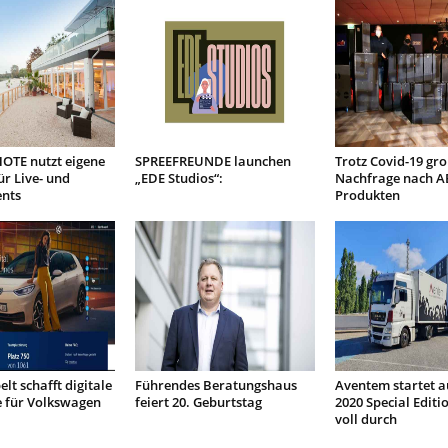
OTE nutzt eigene
SPREEFREUNDE launchen
Trotz Covid-19 gr
ür Live- und
„EDE Studios“:
Nachfrage nach A
ents
Produkten
lt schafft digitale
Führendes Beratungshaus
Aventem startet a
e für Volkswagen
feiert 20. Geburtstag
2020 Special Editi
voll durch