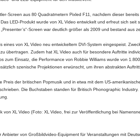
stler-Screen aus 80 Quadratmetern Pixled F11, nachdem dieser bereit
. Das LED-Produkt wurde von XL Video entwickelt und erfreut sich sei
 „Presenter’s“-Screen war deutlich größer als 2009 und bestand aus 
s eines von XL Video neu entwickeltem DVI-System eingespeist. Zweck d
übertragen. Zudem hat XL Video auch für besondere Auftritte individuel
ps zum Einsatz, die Performance von Robbie Williams wurde von 1.800
tzlich szenische Projektionen erwünscht, um ihren abstrakten Auftritt
gste Preis der britischen Popmusik und in etwa mit dem US-amerikanisc
chrieben. Die Buchstaben standen für Britisch Phonographic Industry.
tung.
hnik von XL Video (Foto: XL Video, frei zur Veröffentlichung bei Namens
er Anbieter von Großbildvideo-Equipment für Veranstaltungen mit Deuts