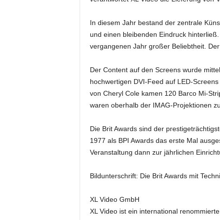
e
s
In diesem Jahr bestand der zentrale Kün
s
und einen bleibenden Eindruck hinterließ
e
vergangenen Jahr großer Beliebtheit. Der
p
o
Der Content auf den Screens wurde mittel
r
t
hochwertigen DVI-Feed auf LED-Screens zu 
a
von Cheryl Cole kamen 120 Barco Mi-Stri
l
waren oberhalb der IMAG-Projektionen zusä
.
M
Die Brit Awards sind der prestigeträchti
e
1977 als BPI Awards das erste Mal ausges
d
Veranstaltung dann zur jährlichen Einrich
i
e
n
Bildunterschrift: Die Brit Awards mit Tec
–
M
XL Video GmbH
a
XL Video ist ein international renommiert
r