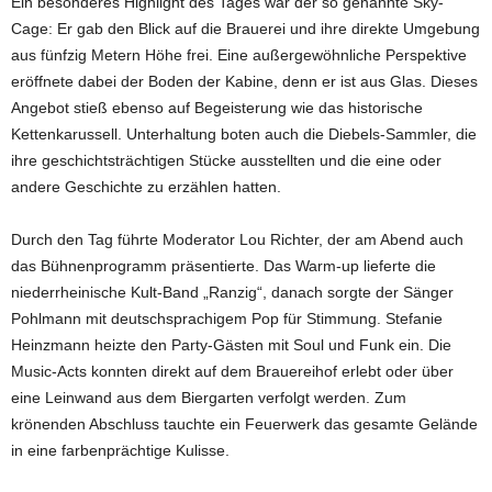
Ein besonderes Highlight des Tages war der so genannte Sky-
Cage: Er gab den Blick auf die Brauerei und ihre direkte Umgebung
aus fünfzig Metern Höhe frei. Eine außergewöhnliche Perspektive
eröffnete dabei der Boden der Kabine, denn er ist aus Glas. Dieses
Angebot stieß ebenso auf Begeisterung wie das historische
Kettenkarussell. Unterhaltung boten auch die Diebels-Sammler, die
ihre geschichtsträchtigen Stücke ausstellten und die eine oder
andere Geschichte zu erzählen hatten.
Durch den Tag führte Moderator Lou Richter, der am Abend auch
das Bühnenprogramm präsentierte. Das Warm-up lieferte die
niederrheinische Kult-Band „Ranzig“, danach sorgte der Sänger
Pohlmann mit deutschsprachigem Pop für Stimmung. Stefanie
Heinzmann heizte den Party-Gästen mit Soul und Funk ein. Die
Music-Acts konnten direkt auf dem Brauereihof erlebt oder über
eine Leinwand aus dem Biergarten verfolgt werden. Zum
krönenden Abschluss tauchte ein Feuerwerk das gesamte Gelände
in eine farbenprächtige Kulisse.