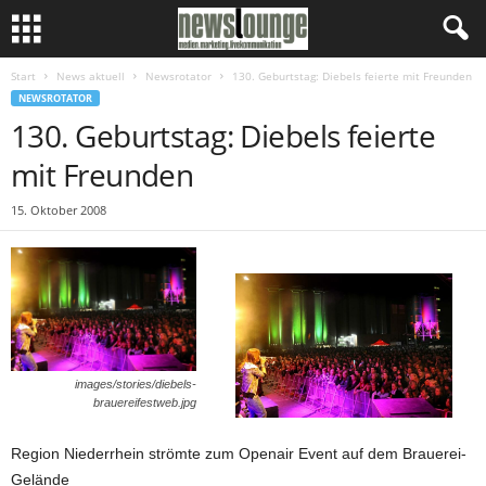
Start
News aktuell
Newsrotator
130. Geburtstag: Diebels feierte mit Freunden
NEWSROTATOR
130. Geburtstag: Diebels feierte
mit Freunden
15. Oktober 2008
images/stories/diebels-
brauereifestweb.jpg
Region Niederrhein strömte zum Openair Event auf dem Brauerei-
Gelände