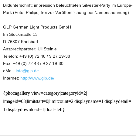
Bildunterschrift: impression beleuchteten Silvester-Party im Europa-
Park (Foto: Philips, frei zur Veröffentlichung bei Namensnennung)
GLP German Light Products GmbH
Im Stöckmädle 13
D-76307 Karlsbad
Ansprechpartner: Uli Steinle
Telefon: +49 (0) 72 48 / 9 27 19-38
Fax: +49 (0) 72 48 / 9 27 19-30
eMail:
info@glp.de
Internet:
http://www.glp.de/
{phocagallery view=category|categoryid=2|
imageid=68|limitstart=0|limitcount=2|displayname=1|displaydetail=
1|displaydownload=1|float=left}