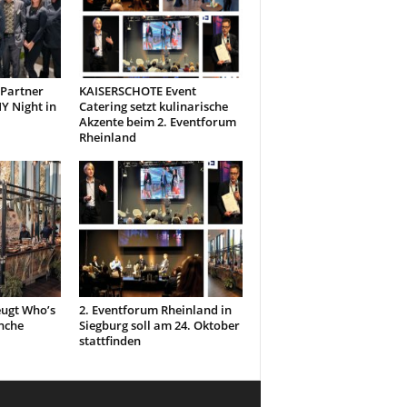
 Partner
KAISERSCHOTE Event
 Night in
Catering setzt kulinarische
Akzente beim 2. Eventforum
Rheinland
ugt Who’s
2. Eventforum Rheinland in
nche
Siegburg soll am 24. Oktober
stattfinden