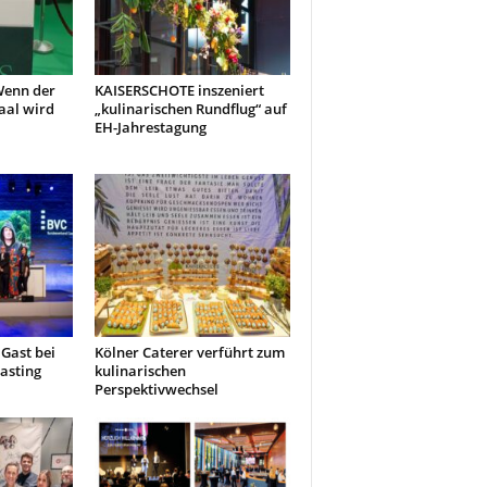
Wenn der
KAISERSCHOTE inszeniert
aal wird
„kulinarischen Rundflug“ auf
EH-Jahrestagung
Gast bei
Kölner Caterer verführt zum
asting
kulinarischen
Perspektivwechsel