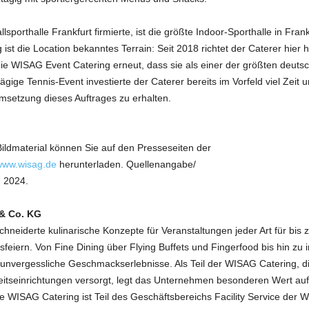
lsporthalle Frankfurt firmierte, ist die größte Indoor-Sporthalle in Frank
st die Location bekanntes Terrain: Seit 2018 richtet der Caterer hier 
die WISAG Event Catering erneut, dass sie als einer der größten deuts
tägige Tennis-Event investierte der Caterer bereits im Vorfeld viel Zei
msetzung dieses Auftrages zu erhalten.
ildmaterial können Sie auf den Presseseiten der
ww.wisag.de
herunterladen. Quellenangabe/
, 2024.
& Co. KG
neiderte kulinarische Konzepte für Veranstaltungen jeder Art für bis
feiern. Von Fine Dining über Flying Buffets und Fingerfood bis hin zu
r unvergessliche Geschmackserlebnisse. Als Teil der WISAG Catering, 
tseinrichtungen versorgt, legt das Unternehmen besonderen Wert auf
ie WISAG Catering ist Teil des Geschäftsbereichs Facility Service der