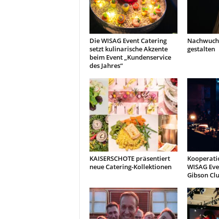
Die WISAG Event Catering
Nachwuchs
setzt kulinarische Akzente
gestalten
beim Event „Kundenservice
des Jahres“
KAISERSCHOTE präsentiert
Kooperati
neue Catering-Kollektionen
WISAG Eve
Gibson Clu