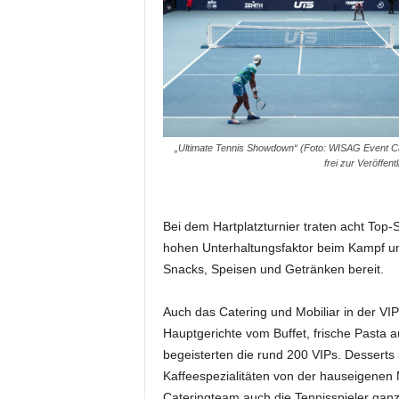
e
s
s
e
p
o
r
t
„Ultimate Tennis Showdown“ (Foto: WISAG Event Ca
frei zur Veröffent
a
l
.
M
Bei dem Hartplatzturnier traten acht Top-
e
hohen Unterhaltungsfaktor beim Kampf um
d
Snacks, Speisen und Getränken bereit.
i
e
Auch das Catering und Mobiliar in der VI
n
Hauptgerichte vom Buffet, frische Pasta
–
M
begeisterten die rund 200 VIPs. Desserts
a
Kaffeespezialitäten von der hauseigenen 
r
Cateringteam auch die Tennisspieler gan