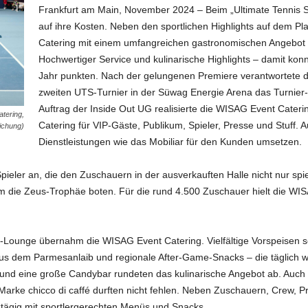
Frankfurt am Main, November 2024 – Beim „Ultimate Tennis
auf ihre Kosten. Neben den sportlichen Highlights auf dem P
Catering mit einem umfangreichen gastronomischen Angebot 
Hochwertiger Service und kulinarische Highlights – damit kon
Jahr punkten. Nach der gelungenen Premiere verantwortete 
zweiten UTS-Turnier in der Süwag Energie Arena das Turnie
Auftrag der Inside Out UG realisierte die WISAG Event Cateri
tering,
Catering für VIP-Gäste, Publikum, Spieler, Presse und Stuff.
lichung)
Dienstleistungen wie das Mobiliar für den Kunden umsetzen.
Spieler an, die den Zuschauern in der ausverkauften Halle nicht nur sp
 die Zeus-Trophäe boten. Für die rund 4.500 Zuschauer hielt die WI
P-Lounge übernahm die WISAG Event Catering. Vielfältige Vorspeisen so
 aus dem Parmesanlaib und regionale After-Game-Snacks – die täglich
 und eine große Candybar rundeten das kulinarische Angebot ab. Auch 
Marke chicco di caffé durften nicht fehlen. Neben Zuschauern, Crew, P
ztägig mit sportlergerechten Menüs und Snacks.