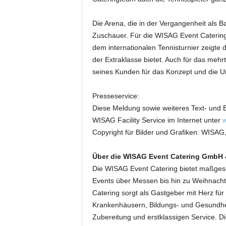
k
e
Die Arena, die in der Vergangenheit als Bal
t
Zuschauer. Für die WISAG Event Catering i
i
dem internationalen Tennisturnier zeigte 
n
g
der Extraklasse bietet. Auch für das mehr
–
seines Kunden für das Konzept und die U
L
i
Presseservice:
v
Diese Meldung sowie weiteres Text- und B
e
WISAG Facility Service im Internet unter
w
-
Copyright für Bilder und Grafiken: WISAG
K
o
m
Über die WISAG Event Catering GmbH 
m
Die WISAG Event Catering bietet maßgesch
u
Events über Messen bis hin zu Weihnachts
n
Catering sorgt als Gastgeber mit Herz fü
i
Krankenhäusern, Bildungs- und Gesundhei
k
Zubereitung und erstklassigen Service. D
a