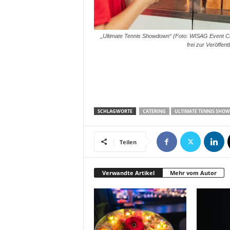
„Ultimate Tennis Showdown“ (Foto: WISAG Event Ca
frei zur Veröffent
SCHLAGWORTE
CATERING
ULTIMATE TENNIS SH
Teilen
Verwandte Artikel
Mehr vom Autor