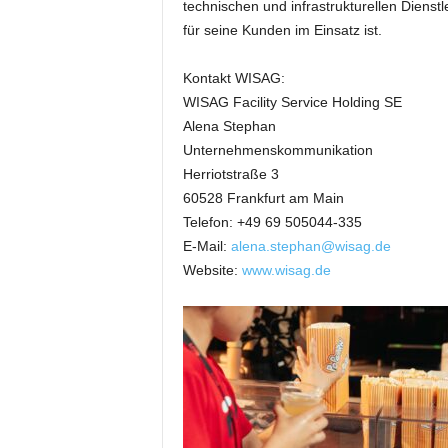
t
technischen und infrastrukturellen Diens
i
für seine Kunden im Einsatz ist.
o
n
Kontakt WISAG:
.
WISAG Facility Service Holding SE
Alena Stephan
Unternehmenskommunikation
Herriotstraße 3
60528 Frankfurt am Main
Telefon: +49 69 505044-335
E-Mail:
alena.stephan@wisag.de
Website:
www.wisag.de