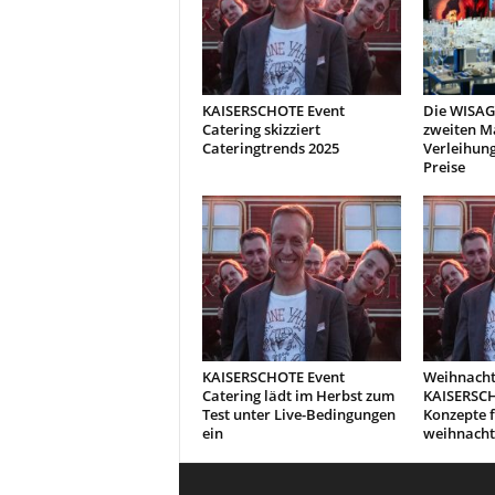
KAISERSCHOTE Event
Die WISAG
Catering skizziert
zweiten Ma
Cateringtrends 2025
Verleihung
Preise
KAISERSCHOTE Event
Weihnachts
Catering lädt im Herbst zum
KAISERSCH
Test unter Live-Bedingungen
Konzepte 
ein
weihnacht