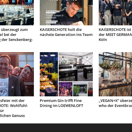
 überzeugt zum
KAISERSCHOTE holt die
KAISERSCHOTE ist
l bei der
nächste Generation ins Team
der MEET GERMANY
 der Senckenberg-
Köln
feier mit der
Premium Gin trifft Fine
„VEGAN+X“ überze
OTE: Wohlfühl-
Dining im LOEWENLOFT
who der Eventbra
für
lichen Genuss