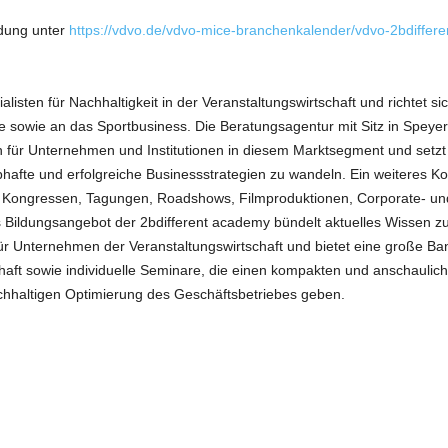
dung unter
https://vdvo.de/vdvo-mice-branchenkalender/vdvo-2bdiffere
listen für Nachhaltigkeit in der Veranstaltungswirtschaft und richtet si
sowie an das Sportbusiness. Die Beratungsagentur mit Sitz in Speyer d
len für Unternehmen und Institutionen in diesem Marktsegment und setz
bhafte und erfolgreiche Businessstrategien zu wandeln. Ein weiteres K
Kongressen, Tagungen, Roadshows, Filmproduktionen, Corporate- und
 Bildungsangebot der 2bdifferent academy bündelt aktuelles Wissen z
r Unternehmen der Veranstaltungswirtschaft und bietet eine große B
chaft sowie individuelle Seminare, die einen kompakten und anschaulich
haltigen Optimierung des Geschäftsbetriebes geben.