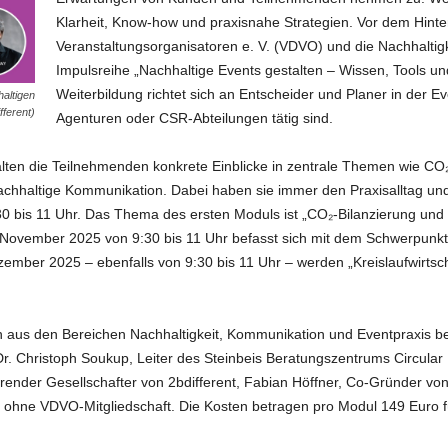
Klarheit, Know-how und praxisnahe Strategien. Vor dem Hinte
Veranstaltungsorganisatoren e. V. (VDVO) und die Nachhaltigk
Impulsreihe „Nachhaltige Events gestalten – Wissen, Tools und I
Weiterbildung richtet sich an Entscheider und Planer in der 
altigen
fferent)
Agenturen oder CSR-Abteilungen tätig sind.
alten die Teilnehmenden konkrete Einblicke in zentrale Themen wie CO
achhaltige Kommunikation. Dabei haben sie immer den Praxisalltag und d
:30 bis 11 Uhr. Das Thema des ersten Moduls ist „CO₂-Bilanzierung und
November 2025 von 9:30 bis 11 Uhr befasst sich mit dem Schwerpunkt
ezember 2025 – ebenfalls von 9:30 bis 11 Uhr – werden „Kreislaufwirts
 aus den Bereichen Nachhaltigkeit, Kommunikation und Eventpraxis begl
Dr. Christoph Soukup, Leiter des Steinbeis Beratungszentrums Circula
hrender Gesellschafter von 2bdifferent, Fabian Höffner, Co-Gründer v
h ohne VDVO-Mitgliedschaft. Die Kosten betragen pro Modul 149 Euro f