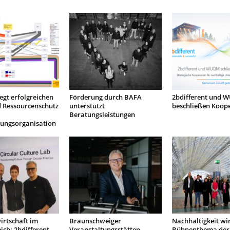
egt erfolgreichen
Förderung durch BAFA
2bdifferent und
d Ressourcenschutz
unterstützt
beschließen Koop
Beratungsleistungen
tungsorganisation
irtschaft im
Braunschweiger
Nachhaltigkeit wi
ich: 2bdifferent
Veranstaltungsstätten
Bühnenthema der