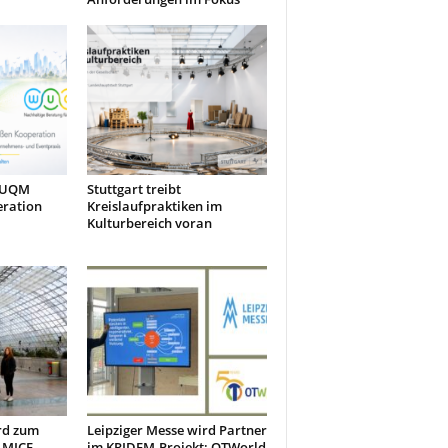
 WUQM
Stuttgart treibt
eration
Kreislaufpraktiken im
Kulturbereich voran
rd zum
Leipziger Messe wird Partner
 MICE-
im KRIDEM-Projekt: OTWorld