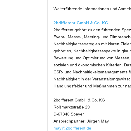
k
Weiterführende Informationen und Anmel
e
t
i
2bdifferent GmbH & Co. KG
n
2bdifferent gehört zu den führenden Spezia
g
Event-, Messe-, Meeting- und Filmbranche 
–
Nachhaltigkeitsstrategien mit klaren Zie
L
gehört es, Nachhaltigkeitsaspekte in glau
i
Bewertung und Optimierung von Messen, 
v
e
sozialen und ökonomischen Kriterien. Das
-
CSR- und Nachhaltigkeitsmanagements fü
K
Nachhaltigkeit in der Veranstaltungswirts
o
Handlungsfelder und Maßnahmen zur nach
m
m
2bdifferent GmbH & Co. KG
u
Roßmarktstraße 29
n
i
D-67346 Speyer
k
Ansprechpartner: Jürgen May
a
may@2bdifferent.de