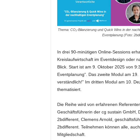
e
s
s
e
Thema: CO₂-Bilanzierung und Quick Wins in der nachh
p
Eventplanung (Foto: 2bdi
o
r
t
In drei 90-minütigen Online-Sessions erh
a
Kreislaufwirtschaft im Eventdesign oder n
l
Blick. Start ist am 9. Oktober 2025 von 9
.
Eventplanung“. Das zweite Modul am 19. 
M
verständlich!” Im dritten Modul am 10. D
e
thematisiert.
d
i
e
Die Reihe wird von erfahrenen Referenten
n
Geschäftsführerin der cg sustain GmbH, 
–
2bdifferent, Clemens Arnold, geschäftsfü
M
2bdifferent. Teilnehmen können alle, auc
a
Mitgliedschaft.
r