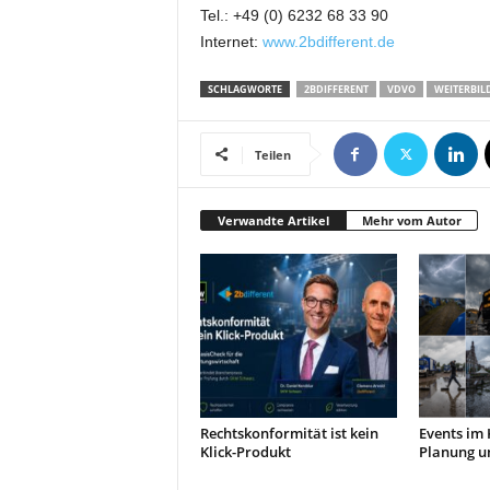
t
Tel.: +49 (0) 6232 68 33 90
i
Internet:
www.2bdifferent.de
o
n
SCHLAGWORTE
2BDIFFERENT
VDVO
WEITERBI
.
Teilen
Verwandte Artikel
Mehr vom Autor
Rechtskonformität ist kein
Events im
Klick-Produkt
Planung un