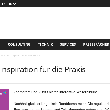
TER
INFO
E
CONSULTING
TECHNIK
SERVICES
PRESSEFÄCHER
ools und Inspiration für die Praxis
nspiration für die Praxis
2bdifferent und VDVO bieten interaktive Weiterbildung
Nachhaltigkeit ist längst kein Randthema mehr. Die regulator
Erwartungen von Kunden und Teilnehmenden nehmen zu. Wer h