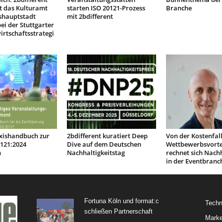
t das Kulturamt
starten ISO 20121-Prozess
Branche
shauptstadt
mit 2bdifferent
bei der Stuttgarter
irtschaftsstrategi
xishandbuch zur
2bdifferent kuratiert Deep
Von der Kostenfal
0121:2024
Dive auf dem Deutschen
Wettbewerbsvortei
n
Nachhaltigkeitstag
rechnet sich Nachh
in der Eventbranc
Fortuna Köln und format:c
Techn
schließen Partnerschaft
Marke