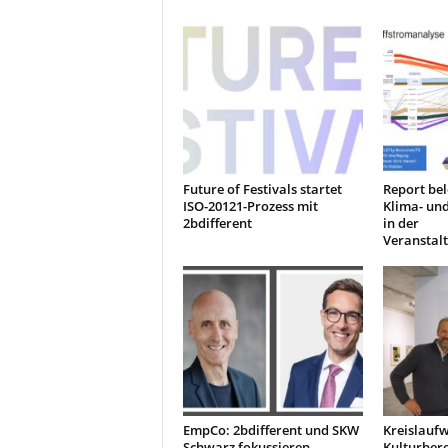
Future of Festivals startet
Report bel
ISO-20121-Prozess mit
Klima- un
2bdifferent
in der
Veranstal
EmpCo: 2bdifferent und SKW
Kreislaufw
Schwarz fokussieren
Kulturbere