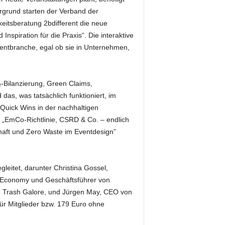
rgrund starten der Verband der
eitsberatung 2bdifferent die neue
nspiration für die Praxis“. Die interaktive
Eventbranche, egal ob sie in Unternehmen,
₂-Bilanzierung, Green Claims,
as, was tatsächlich funktioniert, im
 Quick Wins in der nachhaltigen
 „EmCo-Richtlinie, CSRD & Co. – endlich
chaft und Zero Waste im Eventdesign”
eitet, darunter Christina Gossel,
r Economy und Geschäftsführer von
on Trash Galore, und Jürgen May, CEO von
ür Mitglieder bzw. 179 Euro ohne