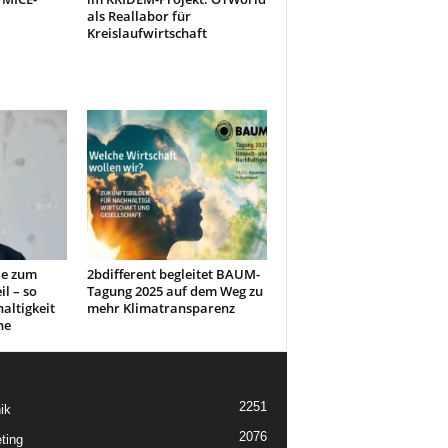
als Reallabor für
Kreislaufwirtschaft
le zum
2bdifferent begleitet BAUM-
l – so
Tagung 2025 auf dem Weg zu
altigkeit
mehr Klimatransparenz
he
2251
ik
2076
ting