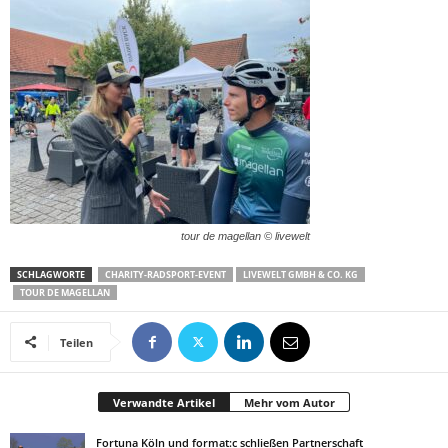
tour de magellan © livewelt
SCHLAGWORTE
CHARITY-RADSPORT-EVENT
LIVEWELT GMBH & CO. KG
TOUR DE MAGELLAN
Teilen
Verwandte Artikel
Mehr vom Autor
Fortuna Köln und format:c schließen Partnerschaft