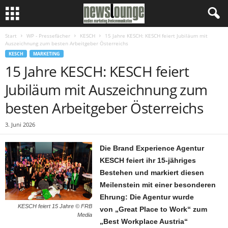
Start
WP - Pressefächer
KESCH
15 Jahre KESCH: KESCH feiert Jubiläum mit
Auszeichnung zum besten Arbeitgeber Österreichs
KESCH
MARKETING
15 Jahre KESCH: KESCH feiert
Jubiläum mit Auszeichnung zum
besten Arbeitgeber Österreichs
3. Juni 2026
Die Brand Experience Agentur
KESCH feiert ihr 15-jähriges
Bestehen und markiert diesen
Meilenstein mit einer besonderen
Ehrung: Die Agentur wurde
KESCH feiert 15 Jahre © FRB
von
„Great Place to Work“ zum
Media
„Best Workplace Austria“