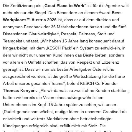
Die Zertifizierung als
„Great Place to Work“
ist für die Agentur weit
mehr als nur ein Siegel. Das Besondere an diesem Award
Best
Workplaces™ Austria 2026
ist, dass er auf dem direkten und
anonymen Feedback der 36 Mitarbeiter:innen basiert und die fünf
Dimensionen Glaubwürdigkeit, Respekt, Fairness, Stolz und
Teamgeist umfasst. „Wir haben 15 Jahre lang konsequent darauf
hingearbeitet, mit dem ‚KESCH Pack‘ ein System zu entwickeln, in
dem wir nicht nur unseren Kund:innen das Beste bieten, sondern
vor allem ein Umfeld schaffen, das von Respekt und Exzellenz
geprägt ist. Dass wir nun als bester Arbeitgeber Österreichs
ausgezeichnet wurden, ist die größte Wertschätzung für die harte
Arbeit unseres gesamten Teams“, betont KESCH Co-Founder
Thomas Kenyeri.
„Als wir damals zu zweit ohne Kunden starteten,
hatten wir bereits die Vision eines außergewöhnlichen
Unternehmens im Kopf. 15 Jahre später zu sehen, wie unser
‚Rudel‘ gemeinsam wächst, mutige Ideen in unserem Creative Lab
entwickelt und wir trotz Marktkrisen ohne betriebsbedingte
Kündigungen erfolgreich sind, erfüllt mich mit Stolz. Die