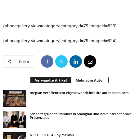
{phocagallery view=category|categoryid=79|imageid=823}
{phocagallery view=category|categoryid=79|imageid=824}
Teilen
Verwandte Artikel
Mehr vom Autor
meplan veröffentlicht eigene woodï-Infosite auf meplan.com
Schnaitt gründet Standort in Shanghai und baut internationale
Präsenz aus
NEXT CIRCULAR by meplan