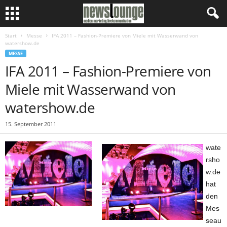
Start
Messe
IFA 2011 – Fashion-Premiere von Miele mit Wasserwand von
watershow.de
MESSE
IFA 2011 – Fashion-Premiere von
Miele mit Wasserwand von
watershow.de
15. September 2011
wate
rsho
w.de
hat
den
Mes
seau