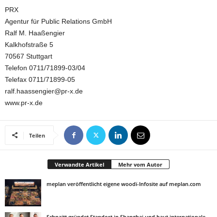
PRX
Agentur für Public Relations GmbH
Ralf M. Haaßengier
Kalkhofstraße 5
70567 Stuttgart
Telefon 0711/71899-03/04
Telefax 0711/71899-05
ralf.haassengier@pr-x.de
www.pr-x.de
Teilen
Verwandte Artikel
Mehr vom Autor
meplan veröffentlicht eigene woodï-Infosite auf meplan.com
Schnaitt gründet Standort in Shanghai und baut internationale