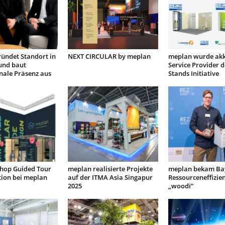
ründet Standort in
NEXT CIRCULAR by meplan
meplan wurde akkr
und baut
Service Provider d
nale Präsenz aus
Stands Initiative
Shop Guided Tour
meplan realisierte Projekte
meplan bekam Ba
tion bei meplan
auf der ITMA Asia Singapur
Ressourceneffizien
2025
„woodï“