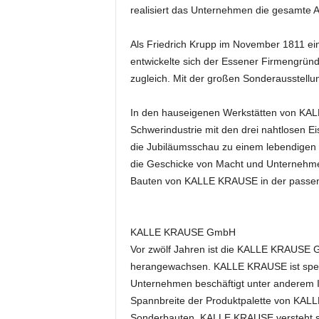
realisiert das Unternehmen die gesamte Au
e
s
s
Als Friedrich Krupp im November 1811 ein
e
entwickelte sich der Essener Firmengründ
p
zugleich. Mit der großen Sonderausstell
o
r
In den hauseigenen Werkstätten von KALL
t
Schwerindustrie mit den drei nahtlosen Ei
a
die Jubiläumsschau zu einem lebendigen 
l
.
die Geschicke von Macht und Unternehmens
M
Bauten von KALLE KRAUSE in der passende
e
d
i
KALLE KRAUSE GmbH
e
Vor zwölf Jahren ist die KALLE KRAUSE G
n
herangewachsen. KALLE KRAUSE ist spezial
–
M
Unternehmen beschäftigt unter anderem In
a
Spannbreite der Produktpalette von KAL
r
Sonderbauten. KALLE KRAUSE versteht sic