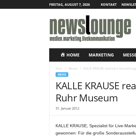
FREITAG, AUGUST 7, 2026
KONTAKT
NEWSLET
N
e
w
s
l
o
u
HOME
MARKETING
MESS
n
g
Start
Messe
KALLE KRAUSE realisiert Ausstellu
e
MESSE
–
KALLE KRAUSE real
O
n
Ruhr Museum
l
i
31. Januar 2012
n
e
-
KALLE KRAUSE, Spezialist für Live-Market
P
gewonnen: Für die große Sonderausstellu
r