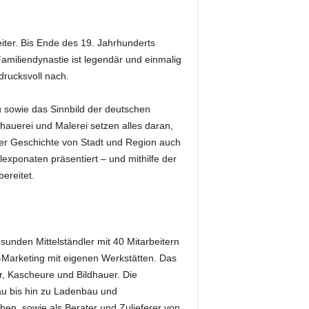
iter. Bis Ende des 19. Jahrhunderts
amiliendynastie ist legendär und einmalig
rucksvoll nach.
 sowie das Sinnbild der deutschen
hauerei und Malerei setzen alles daran,
er Geschichte von Stadt und Region auch
xponaten präsentiert – und mithilfe der
ereitet.
nden Mittelständler mit 40 Mitarbeitern
-Marketing mit eigenen Werkstätten. Das
r, Kascheure und Bildhauer. Die
u bis hin zu Ladenbau und
n, sowie als Berater und Zulieferer von