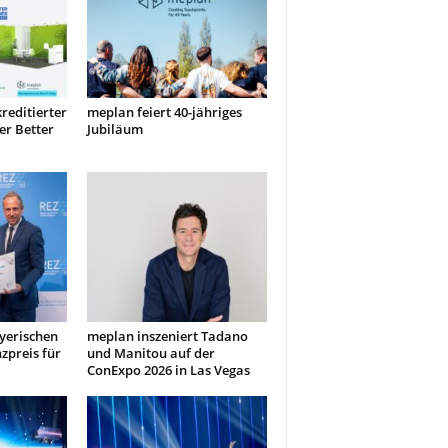
editierter
meplan feiert 40-jähriges
er Better
Jubiläum
yerischen
meplan inszeniert Tadano
zpreis für
und Manitou auf der
ConExpo 2026 in Las Vegas