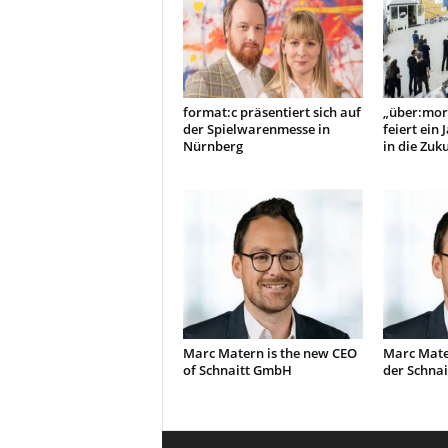
format:c präsentiert sich auf
„über:mor
der Spielwarenmesse in
feiert ein 
Nürnberg
in die Zuk
Marc Matern is the new CEO
Marc Mate
of Schnaitt GmbH
der Schna