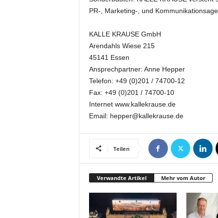
k
PR-, Marketing-, und Kommunikationsage
e
t
KALLE KRAUSE GmbH
i
Arendahls Wiese 215
n
g
45141 Essen
–
Ansprechpartner: Anne Hepper
L
Telefon: +49 (0)201 / 74700-12
i
Fax: +49 (0)201 / 74700-10
v
Internet www.kallekrause.de
e
Email: hepper@kallekrause.de
-
K
o
m
Teilen
m
u
Verwandte Artikel
Mehr vom Autor
n
i
k
a