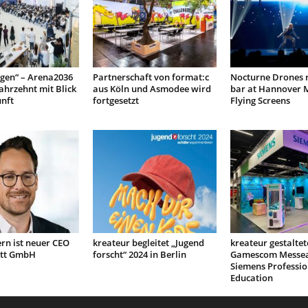
gen“ – Arena2036
Partnerschaft von format:c
Nocturne Drones r
Jahrzehnt mit Blick
aus Köln und Asmodee wird
bar at Hannover 
unft
fortgesetzt
Flying Screens
rn ist neuer CEO
kreateur begleitet „Jugend
kreateur gestaltet
itt GmbH
forscht“ 2024 in Berlin
Gamescom Messeau
Siemens Professio
Education