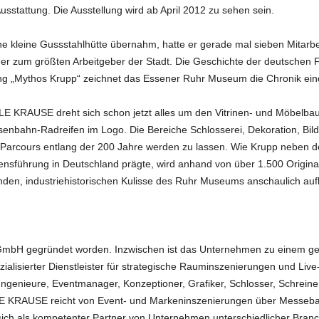
sstattung. Die Ausstellung wird ab April 2012 zu sehen sein.
e kleine Gussstahlhütte übernahm, hatte er gerade mal sieben Mitarbe
er zum größten Arbeitgeber der Stadt. Die Geschichte der deutschen F
ung „Mythos Krupp“ zeichnet das Essener Ruhr Museum die Chronik eind
E KRAUSE dreht sich schon jetzt alles um den Vitrinen- und Möbelbau
senbahn-Radreifen im Logo. Die Bereiche Schlosserei, Dekoration, Bild
Parcours entlang der 200 Jahre werden zu lassen. Wie Krupp neben d
führung in Deutschland prägte, wird anhand von über 1.500 Originale
n, industriehistorischen Kulisse des Ruhr Museums anschaulich aufb
mbH gegründet worden. Inzwischen ist das Unternehmen zu einem gesu
isierter Dienstleister für strategische Rauminszenierungen und Live
genieure, Eventmanager, Konzeptioner, Grafiker, Schlosser, Schreine
LE KRAUSE reicht von Event- und Markeninszenierungen über Messeba
h als kompetenter Partner von Unternehmen unterschiedlicher Branche