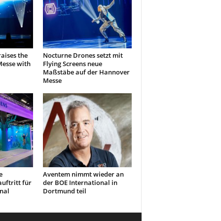
aises the
Nocturne Drones setzt mit
Messe with
Flying Screens neue
Maßstäbe auf der Hannover
Messe
e
Aventem nimmt wieder an
ftritt für
der BOE International in
nal
Dortmund teil