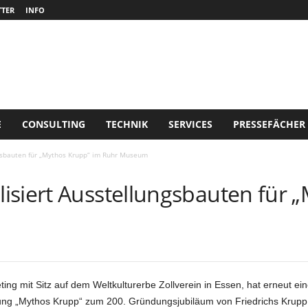
TER
INFO
E
CONSULTING
TECHNIK
SERVICES
PRESSEFÄCHER
ngsbauten für „Mythos Krupp“ im Ruhr Museum
isiert Ausstellungsbauten für 
ing mit Sitz auf dem Weltkulturerbe Zollverein in Essen, hat erneut
ng „Mythos Krupp“ zum 200. Gründungsjubiläum von Friedrichs Krupp, P