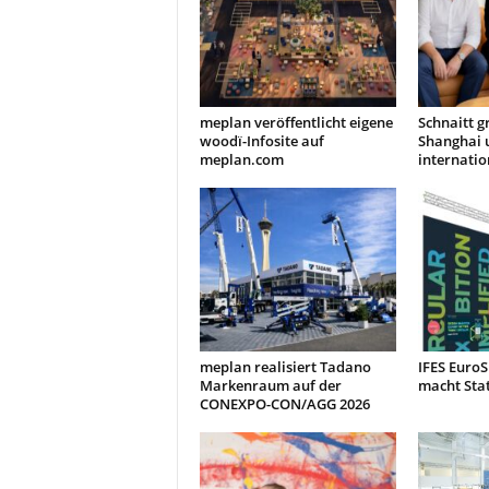
t
i
o
n
.
meplan veröffentlicht eigene
Schnaitt g
woodï-Infosite auf
Shanghai 
meplan.com
internatio
meplan realisiert Tadano
IFES Euro
Markenraum auf der
macht Sta
CONEXPO-CON/AGG 2026