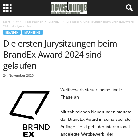
Start
WP - Pressefächer
BrandEx
Die ersten Jurysitzungen beim BrandEx Award
2024 sind gelaufen
BRANDEX
MARKETING
Die ersten Jurysitzungen beim
BrandEx Award 2024 sind
gelaufen
24. November 2023
Wettbewerb steuert seine finale
Phase an
Mit zahlreichen Neuerungen startete
der BrandEx Award in seine sechste
Auflage. Jetzt geht der international
angelegte Wettbewerb, der