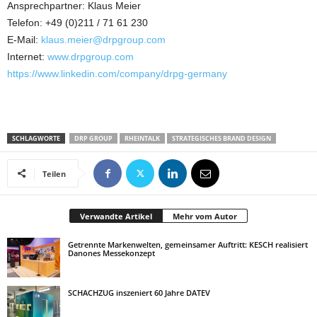
Ansprechpartner: Klaus Meier
Telefon: +49 (0)211 / 71 61 230
E-Mail:
klaus.meier@drpgroup.com
Internet:
www.drpgroup.com
https://www.linkedin.com/company/drpg-germany
SCHLAGWORTE
DRP GROUP
RHEINTALK
STRATEGISCHES BRAND DESIGN
Teilen
Verwandte Artikel
Mehr vom Autor
Getrennte Markenwelten, gemeinsamer Auftritt: KESCH realisiert
Danones Messekonzept
SCHACHZUG inszeniert 60 Jahre DATEV