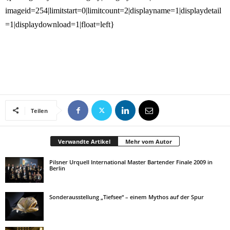
imageid=254|limitstart=0|limitcount=2|displayname=1|displaydetail
=1|displaydownload=1|float=left}
Teilen
Verwandte Artikel
Mehr vom Autor
Pilsner Urquell International Master Bartender Finale 2009 in
Berlin
Sonderausstellung „Tiefsee“ – einem Mythos auf der Spur