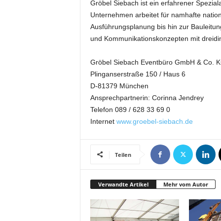
Gröbel Siebach ist ein erfahrener Spezia
k
Unternehmen arbeitet für namhafte nation
e
t
Ausführungsplanung bis hin zur Bauleitun
i
und Kommunikationskonzepten mit dreidim
n
g
Gröbel Siebach Eventbüro GmbH & Co. 
–
Plinganserstraße 150 / Haus 6
L
D-81379 München
i
Ansprechpartnerin: Corinna Jendrey
v
e
Telefon 089 / 628 33 69 0
-
Internet
www.groebel-siebach.de
K
o
m
Teilen
m
u
n
Verwandte Artikel
Mehr vom Autor
i
k
a