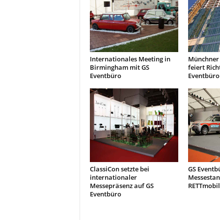
t
i
o
n
.
Internationales Meeting in
Münchner 
Birmingham mit GS
feiert Rich
Eventbüro
Eventbüro
ClassiCon setzte bei
GS Eventbü
internationaler
Messestan
Messepräsenz auf GS
RETTmobil
Eventbüro