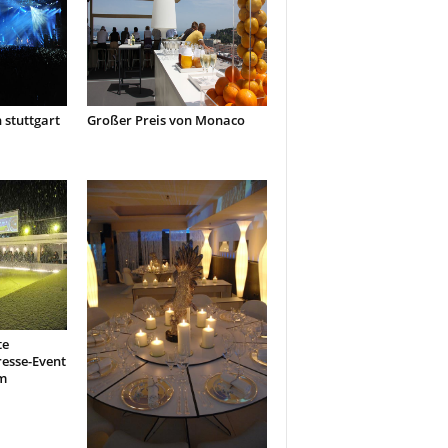
stuttgart
Großer Preis von Monaco
te
resse-Event
m