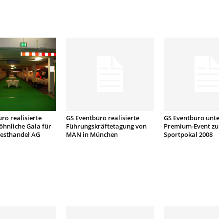
ro realisierte
GS Eventbüro realisierte
GS Eventbüro unte
hnliche Gala für
Führungskräftetagung von
Premium-Event z
esthandel AG
MAN in München
Sportpokal 2008