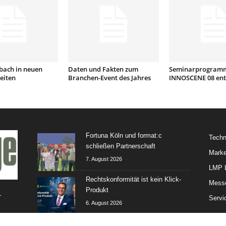
bach in neuen
Daten und Fakten zum
Seminarprogramm
eiten
Branchen-Event des Jahres
INNOSCENE 08 ent
Fortuna Köln und format:c
Techn
schließen Partnerschaft
Marke
7. August 2026
LMP L
Rechtskonformität ist kein Klick-
Mess
Produkt
-
Servi
6. August 2026
time change unterstützt EMD