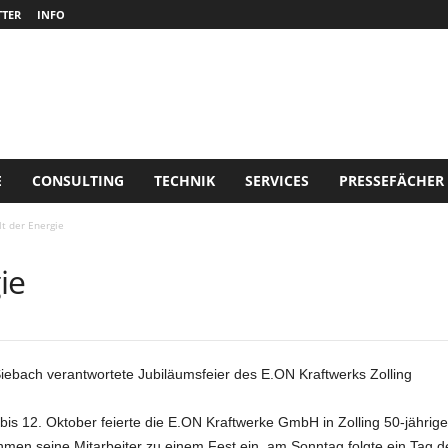
TER
INFO
E
CONSULTING
TECHNIK
SERVICES
PRESSEFÄCHER
t der Energie
ie
iebach verantwortete Jubiläumsfeier des E.ON Kraftwerks Zolling
bis 12. Oktober feierte die E.ON Kraftwerke GmbH in Zolling 50-jähri
men seine Mitarbeiter zu einem Fest ein, am Sonntag folgte ein Tag d