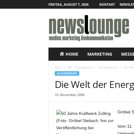
FREITAG, AUGUST 7, 2026
KONTAKT
NEWSLET
N
e
w
s
l
o
u
HOME
MARKETING
MESS
n
g
Start
WP - Pressefächer
GS Eventbüro
Die Wel
e
GS EVENTBÜRO
–
Die Welt der Energ
O
n
10. November 2008
l
i
n
Gröbel S
e
-
Vom 11. 
P
r
Unterneh