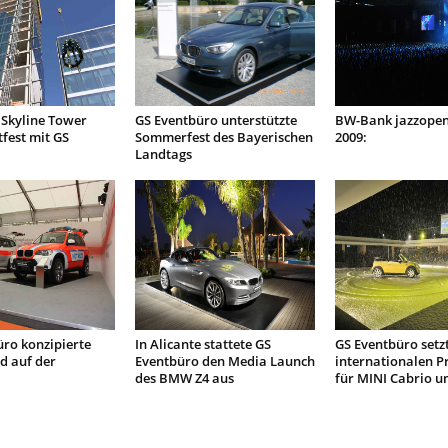
Skyline Tower
GS Eventbüro unterstützte
BW-Bank jazzopen 
tfest mit GS
Sommerfest des Bayerischen
2009:
Landtags
ro konzipierte
In Alicante stattete GS
GS Eventbüro setz
d auf der
Eventbüro den Media Launch
internationalen P
des BMW Z4 aus
für MINI Cabrio u