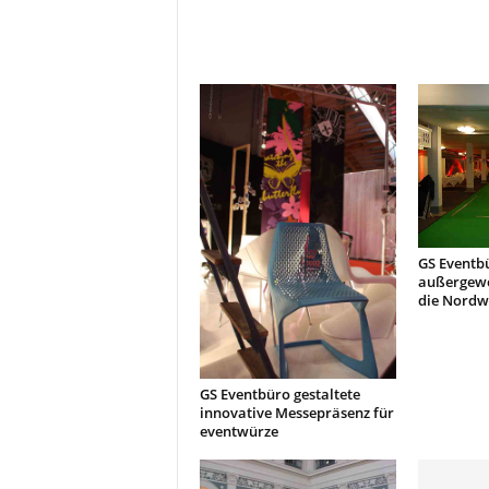
GS Eventbü
außergewö
die Nordw
GS Eventbüro gestaltete
innovative Messepräsenz für
eventwürze