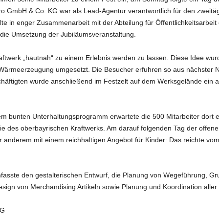
o GmbH & Co. KG war als Lead-Agentur verantwortlich für den zweitäg
lte in enger Zusammenarbeit mit der Abteilung für Öffentlichkeitsarbeit
die Umsetzung der Jubiläumsveranstaltung.
aftwerk „hautnah“ zu einem Erlebnis werden zu lassen. Diese Idee wur
 Wärmeerzeugung umgesetzt. Die Besucher erfuhren so aus nächster N
häftigten wurde anschließend im Festzelt auf dem Werksgelände ein
 bunten Unterhaltungsprogramm erwartete die 500 Mitarbeiter dort e
storie des oberbayrischen Kraftwerks. Am darauf folgenden Tag der offe
er anderem mit einem reichhaltigen Angebot für Kinder: Das reichte v
fasste den gestalterischen Entwurf, die Planung von Wegeführung, Gr
sign von Merchandising Artikeln sowie Planung und Koordination alle
KG