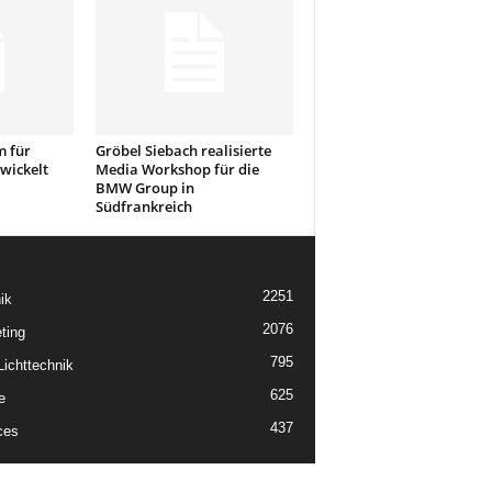
 für
Gröbel Siebach realisierte
wickelt
Media Workshop für die
BMW Group in
Südfrankreich
2251
ik
2076
ting
795
ichttechnik
625
e
437
ces