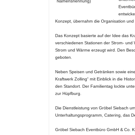
e
Eventbür
s
entwicke
s
Konzept, übernahm die Organisation und 
e
p
Das Konzept basierte auf der Idee das Kr
o
verschiedenen Stationen der Strom- und
r
t
Strom und Wärme erzeugt wird. Den Besc
a
geboten.
l
.
Neben Speisen und Getränken sowie einem
M
Kraftwerk Zolling“ mit Einblick in die Hi
e
den Standort. Der Familientag lockte unt
d
zur Hüpfburg.
i
e
n
Die Dienstleistung von Gröbel Siebach um
–
Unterhaltungsprogramm, Catering, das De
M
a
Gröbel Siebach Eventbüro GmbH & Co. 
r