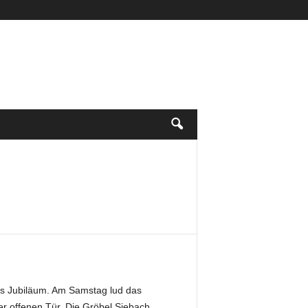
ges Jubiläum. Am Samstag lud das
er offenen Tür. Die Gröbel Siebach