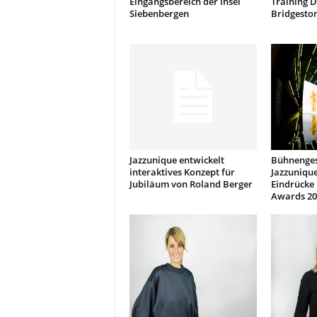
Eingangsbereich der Insel
Training D
Siebenbergen
Bridgesto
Jazzunique entwickelt
Bühnenges
interaktives Konzept für
Jazzunique
Jubiläum von Roland Berger
Eindrücke
Awards 20