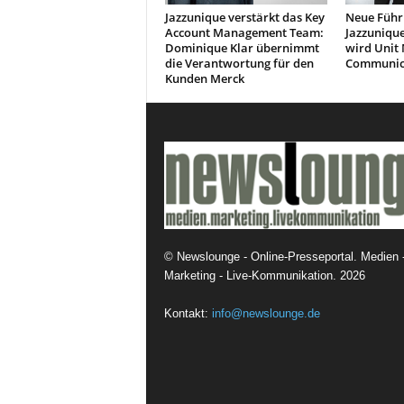
Jazzunique verstärkt das Key
Neue Führ
Account Management Team:
Jazzunique
Dominique Klar übernimmt
wird Unit
die Verantwortung für den
Communic
Kunden Merck
©
Newslounge - Online-Presseportal. Medien 
Marketing - Live-Kommunikation.
2026
Kontakt:
info@newslounge.de