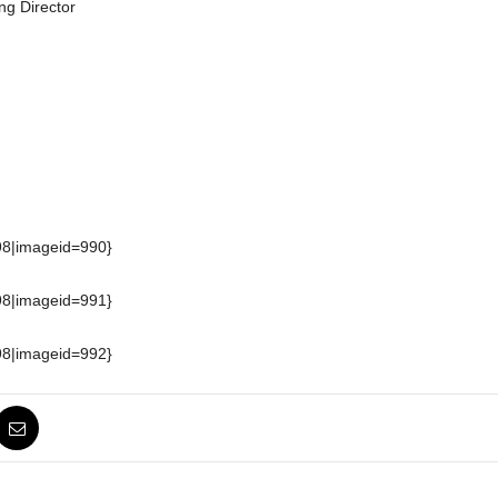
ng Director
98|imageid=990}
98|imageid=991}
98|imageid=992}