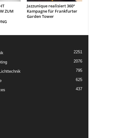
HT
Jazzunique realisiert 360°
OW ZUM
Kampagne für Frankfurter
Garden Tower
UNG
2251
ik
2076
ting
795
ichttechnik
625
e
437
ces