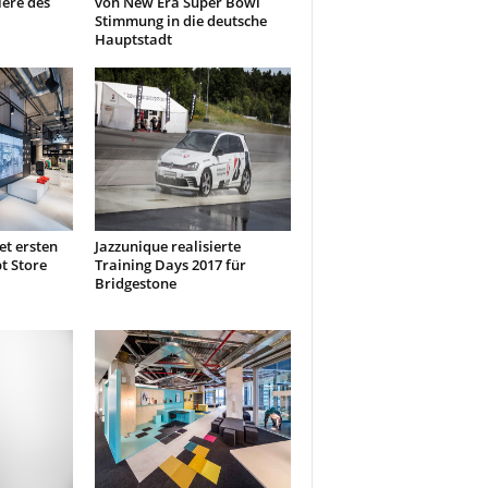
ere des
von New Era Super Bowl
Stimmung in die deutsche
Hauptstadt
et ersten
Jazzunique realisierte
t Store
Training Days 2017 für
Bridgestone