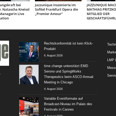
ungskraft bei
Jazzunique inszenierte im
JAZZUNIQUE MAC
: Natascha Kneissl
Sofitel Frankfurt Opera die
MATHIAS PRITZK
 Managerin Live
„Premier Amour“
MITGLIED DER
ation
GESCHÄFTSFÜHR
Rechtskonformität ist kein Klick-
Techn
Produkt
Marke
6. August 2026
LMP L
time change unterstützt EMD
Mess
Serono und SpringWorks
-
Servi
Therapeutics beim ASCO Annual
Meeting in Chicago
4. August 2026
Variable Eventformate auf
Broadcast-Niveau im Palais des
Festivals in Cannes