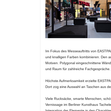
e
s
s
e
p
o
r
t
a
Im Fokus des Messeauftritts von EASTPAK 
l
.
und knalligen Farben kombinieren. Den a
M
Motiven. Polygonal eingeschnittene Wände
e
und Raum für zahlreiche Fachgespräche.
d
i
Höchste Aufmerksamkeit erzielte EASTPAK
e
Dort zog eine Auswahl an Taschen aus der a
n
–
M
Viele Rucksäcke, smarte Menschen, schön
a
Vernissage im Berliner Kunsthaus Tachele
r
Integration der Elemente in den Charakte