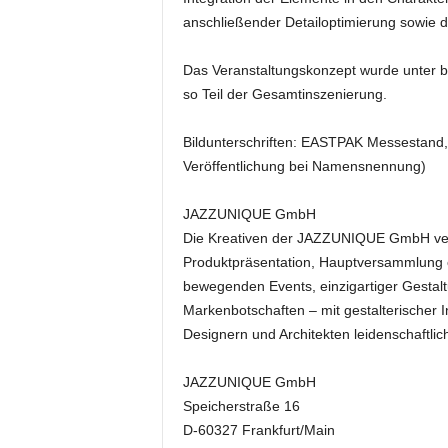
k
anschließender Detailoptimierung sowie d
e
t
Das Veranstaltungskonzept wurde unter b
i
so Teil der Gesamtinszenierung.
n
g
–
Bildunterschriften: EASTPAK Messestand, 
L
Veröffentlichung bei Namensnennung)
i
v
JAZZUNIQUE GmbH
e
Die Kreativen der JAZZUNIQUE GmbH ver
-
Produktpräsentation, Hauptversammlung o
K
o
bewegenden Events, einzigartiger Gestal
m
Markenbotschaften – mit gestalterischer I
m
Designern und Architekten leidenschaftlic
u
n
JAZZUNIQUE GmbH
i
Speicherstraße 16
k
D-60327 Frankfurt/Main
a