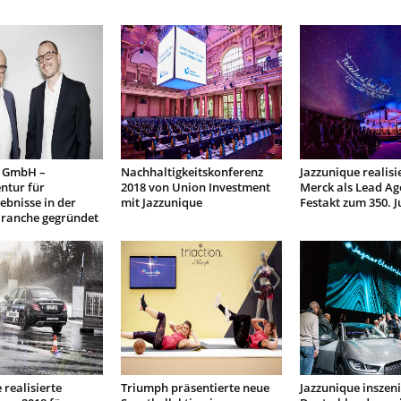
t GmbH –
Nachhaltigkeitskonferenz
Jazzunique realisi
ntur für
2018 von Union Investment
Merck als Lead Ag
bnisse in der
mit Jazzunique
Festakt zum 350. 
Branche gegründet
 realisierte
Triumph präsentierte neue
Jazzunique inszeni