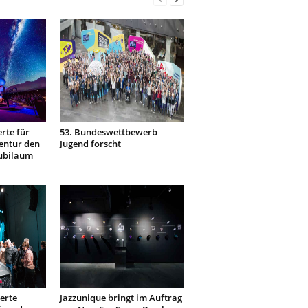
erte für
53. Bundeswettbewerb
entur den
Jugend forscht
Jubiläum
erte
Jazzunique bringt im Auftrag