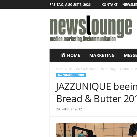
FREITAG, AUGUST 7, 2026
KONTAKT
NEWSLET
N
e
w
s
l
o
u
HOME
MARKETING
MESS
n
g
Start
WP - Pressefächer
JAZZUNIQUE GmbH
J
e
JAZZUNIQUE GMBH
–
JAZZUNIQUE beeind
O
n
Bread & Butter 20
l
i
29. Februar 2012
n
e
-
P
r