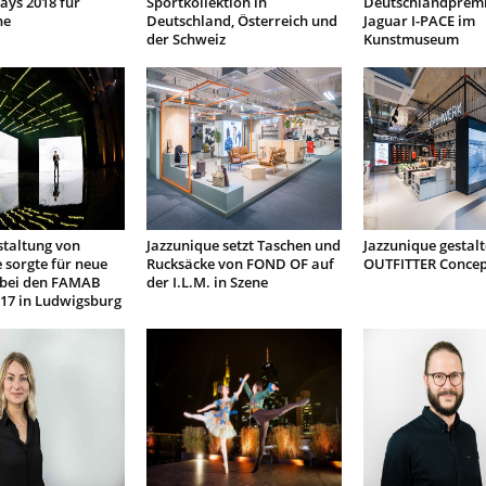
ays 2018 für
Sportkollektion in
Deutschlandpremi
ne
Deutschland, Österreich und
Jaguar I-PACE im
der Schweiz
Kunstmuseum
taltung von
Jazzunique setzt Taschen und
Jazzunique gestalt
 sorgte für neue
Rucksäcke von FOND OF auf
OUTFITTER Concep
 bei den FAMAB
der I.L.M. in Szene
17 in Ludwigsburg