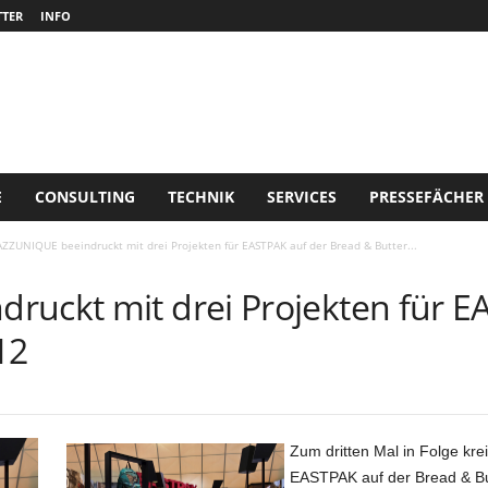
TER
INFO
E
CONSULTING
TECHNIK
SERVICES
PRESSEFÄCHER
AZZUNIQUE beeindruckt mit drei Projekten für EASTPAK auf der Bread & Butter...
ruckt mit drei Projekten für E
12
Zum dritten Mal in Folge kre
EASTPAK auf der Bread & But