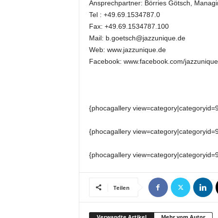
t
Ansprechpartner: Börries Götsch, Managi
i
Tel : +49.69.1534787.0
o
Fax: +49.69.1534787.100
n
Mail: b.goetsch@jazzunique.de
.
Web: www.jazzunique.de
Facebook: www.facebook.com/jazzunique
{phocagallery view=category|categoryid=
{phocagallery view=category|categoryid=
{phocagallery view=category|categoryid=
Teilen
Verwandte Artikel
Mehr vom Autor