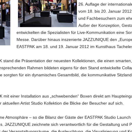
26. Auflage der internationa
vom 18. bis 20. Januar 2012
und Fachbesuchern zum ehem
Außer der Konzeption, Ges
entwickelten die Spezialisten für Live-Kommunikation eine Son
Messe. Darüber hinaus inszenierte JAZZUNIQUE den „European
EASTPAK am 18. und 19. Januar 2012 im Kunsthaus Tachele
stand die Präsentation der neuesten Kollektionen, die einen smarten, 
nsprechenden Rahmen bildeten eigens für den Stand entwickelte Coll
 sorgten für ein dynamisches Gesamtbild, die kommunikative Sitzlandsc
 mit einer Installation aus „schwebenden“ Boxen direkt am Haupteing
ktuellen Artist Studio Kollektion die Blicke der Besucher auf sich.
e Atmosphäre – so die Bilanz der Gäste der EASTPAK Studio Launch 
s. JAZZUNIQUE zeichnete sich verantwortlich für die Gestaltung und P
r der Veranstaltungsräume, die Ausleuchtung, die Visualisierung und 