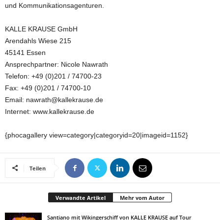
und Kommunikationsagenturen.
KALLE KRAUSE GmbH
Arendahls Wiese 215
45141 Essen
Ansprechpartner: Nicole Nawrath
Telefon: +49 (0)201 / 74700-23
Fax: +49 (0)201 / 74700-10
Email: nawrath@kallekrause.de
Internet: www.kallekrause.de
{phocagallery view=category|categoryid=20|imageid=1152}
Teilen
Verwandte Artikel
Mehr vom Autor
Santiano mit Wikingerschiff von KALLE KRAUSE auf Tour