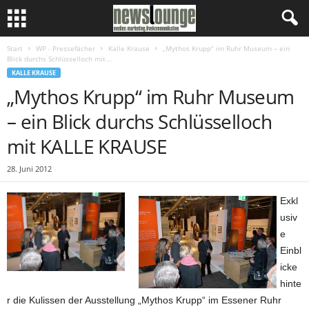
Start
WP - Pressefächer
Kalle Krause
„Mythos Krupp“ im Ruhr Museum – ein
Blick durchs Schlüsselloch mit...
KALLE KRAUSE
„Mythos Krupp“ im Ruhr Museum
– ein Blick durchs Schlüsselloch
mit KALLE KRAUSE
28. Juni 2012
Exkl
usiv
e
Einbl
icke
hinte
r die Kulissen der Ausstellung „Mythos Krupp“ im Essener Ruhr