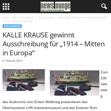
Start
WP - Pressefächer
Kalle Krause
KALLE KRAUSE gewinnt Ausschreibung für
„1914 – Mitten in Europa“
KALLE KRAUSE
KALLE KRAUSE gewinnt
Ausschreibung für „1914 – Mitten
in Europa“
6. Februar 2014
Zum
100.
Jahr
esta
g
des Ausbruchs vom Ersten Weltkrieg präsentieren das
Oberhausener LVR-Industriemuseum und das Essener Ruhr