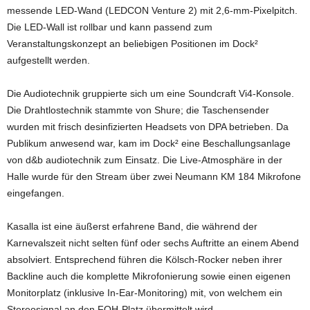
messende LED-Wand (LEDCON Venture 2) mit 2,6-mm-Pixelpitch.
Die LED-Wall ist rollbar und kann passend zum
Veranstaltungskonzept an beliebigen Positionen im Dock²
aufgestellt werden.
Die Audiotechnik gruppierte sich um eine Soundcraft Vi4-Konsole.
Die Drahtlostechnik stammte von Shure; die Taschensender
wurden mit frisch desinfizierten Headsets von DPA betrieben. Da
Publikum anwesend war, kam im Dock² eine Beschallungsanlage
von d&b audiotechnik zum Einsatz. Die Live-Atmosphäre in der
Halle wurde für den Stream über zwei Neumann KM 184 Mikrofone
eingefangen.
Kasalla ist eine äußerst erfahrene Band, die während der
Karnevalszeit nicht selten fünf oder sechs Auftritte an einem Abend
absolviert. Entsprechend führen die Kölsch-Rocker neben ihrer
Backline auch die komplette Mikrofonierung sowie einen eigenen
Monitorplatz (inklusive In-Ear-Monitoring) mit, von welchem ein
Stereosignal an den FOH-Platz übermittelt wird.