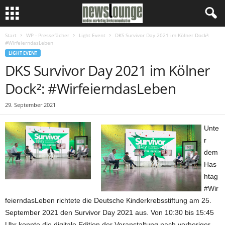
Start
WP - Pressefächer
Light Event
DKS Survivor Day 2021 im Kölner Dock²:
#WirfeierndasLeben
LIGHT EVENT
DKS Survivor Day 2021 im Kölner
Dock²: #WirfeierndasLeben
29. September 2021
Unte
r
dem
Has
htag
#Wir
feierndasLeben richtete die Deutsche Kinderkrebsstiftung am 25.
September 2021 den Survivor Day 2021 aus. Von 10:30 bis 15:45
Uhr konnte die digitale Edition der Veranstaltung nach vorheriger