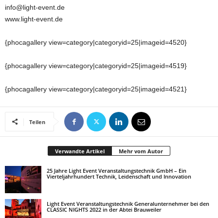
info@light-event.de
www.light-event.de
{phocagallery view=category|categoryid=25|imageid=4520}
{phocagallery view=category|categoryid=25|imageid=4519}
{phocagallery view=category|categoryid=25|imageid=4521}
Teilen
Verwandte Artikel
Mehr vom Autor
25 Jahre Light Event Veranstaltungstechnik GmbH – Ein
Vierteljahrhundert Technik, Leidenschaft und Innovation
Light Event Veranstaltungstechnik Generalunternehmer bei den
CLASSIC NIGHTS 2022 in der Abtei Brauweiler