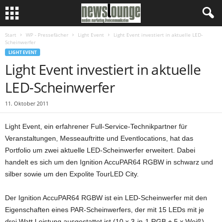
Start
WP - Pressefächer
Light Event
Light Event investiert in aktuelle LED-
Scheinwerfer
LIGHT EVENT
Light Event investiert in aktuelle
LED-Scheinwerfer
11. Oktober 2011
Light Event, ein erfahrener Full-Service-Technikpartner für
Veranstaltungen, Messeauftritte und Eventlocations, hat das
Portfolio um zwei aktuelle LED-Scheinwerfer erweitert. Dabei
handelt es sich um den Ignition AccuPAR64 RGBW in schwarz und
silber sowie um den Expolite TourLED City.
Der Ignition AccuPAR64 RGBW ist ein LED-Scheinwerfer mit den
Eigenschaften eines PAR-Scheinwerfers, der mit 15 LEDs mit je
drei Watt Leistung ausgestattet ist (10 x 3-in-1 RGB + 5 x Weiß).