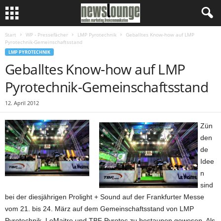
Start
WP - Pressefächer
LMP Pyrotechnik
Geballtes Know-how auf LMP
Pyrotechnik-Gemeinschaftsstand
LMP PYROTECHNIK
Geballtes Know-how auf LMP
Pyrotechnik-Gemeinschaftsstand
12. April 2012
Zün
den
de
Idee
n
sind
bei der diesjährigen Prolight + Sound auf der Frankfurter Messe
vom 21. bis 24. März auf dem Gemeinschaftsstand von LMP
Pyrotechnik, LeMaitre und TBF Pyrotec zu bestaunen gewesen. Als