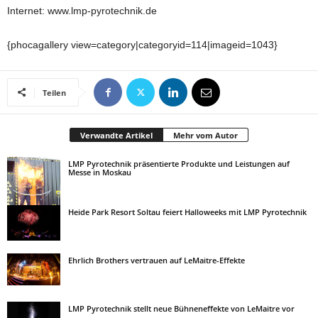
Internet: www.lmp-pyrotechnik.de
{phocagallery view=category|categoryid=114|imageid=1043}
Teilen
Verwandte Artikel
Mehr vom Autor
LMP Pyrotechnik präsentierte Produkte und Leistungen auf
Messe in Moskau
Heide Park Resort Soltau feiert Halloweeks mit LMP Pyrotechnik
Ehrlich Brothers vertrauen auf LeMaitre-Effekte
LMP Pyrotechnik stellt neue Bühneneffekte von LeMaitre vor