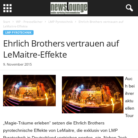
Start
WP - Pressefächer
LMP Pyrotechnik
Ehrlich Brothers vertrauen auf
LeMaitre-Effekte
LMP PYROTECHNIK
Ehrlich Brothers vertrauen auf
LeMaitre-Effekte
9. November 2015
Auc
h bei
ihrer
aktu
ellen
Tour
„Magie-Träume erleben“ setzen die Ehrlich Brothers
pyrotechnische Effekte von LeMaitre, die exklusiv von LMP
Pyrotechnik in Deutschland vertrieben werden, ein. Neben 2sek.