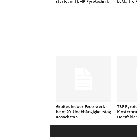
startet mit LMP Pyrotechnik
LeMaitre-
Großes Indoor-Feuerwerk
TBF Pyrote
beim 20. Unabhängigkeitstag
Klosterbr
Kasachstan
Hersfelder