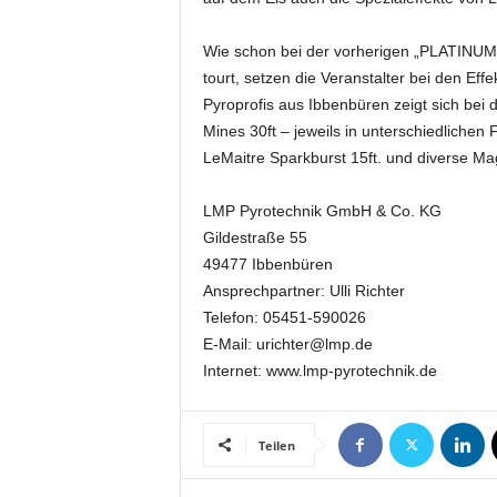
e
s
Wie schon bei der vorherigen „PLATINUM“-
s
tourt, setzen die Veranstalter bei den Eff
e
Pyroprofis aus Ibbenbüren zeigt sich be
p
Mines 30ft – jeweils in unterschiedliche
o
LeMaitre Sparkburst 15ft. und diverse Mag
r
t
a
LMP Pyrotechnik GmbH & Co. KG
l
Gildestraße 55
.
49477 Ibbenbüren
M
Ansprechpartner: Ulli Richter
e
Telefon: 05451-590026
d
E-Mail: urichter@lmp.de
i
e
Internet: www.lmp-pyrotechnik.de
n
–
M
Teilen
a
r