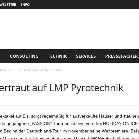
WSLETTER
INFO
E
CONSULTING
TECHNIK
SERVICES
PRESSEFÄCHER
IDAY ON ICE vertraut auf LMP Pyrotechnik
rtraut auf LMP Pyrotechnik
takel auf Eis, sorgt regelmäßig für ausverkaufte Häuser und staune
nde gegangene „PASSION“-Tournee ist eine von drei HOLIDAY ON ICE Pr
em Beginn der Deutschland-Tour im November seine Weltpremiere. Bei 
 LeMaitre und das Equipment aus dem Hause LMP Pyrotechnik zum gran