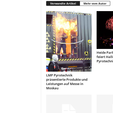
k
Verwandte Artikel
Mehr vom Autor
e
t
i
n
g
–
L
i
v
Heide Park
e
feiert Hal
Pyrotechn
-
K
o
LMP Pyrotechnik
m
präsentierte Produkte und
m
Leistungen auf Messe in
u
Moskau
n
i
k
a