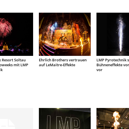
 Resort Soltau
Ehrlich Brothers vertrauen
LMP Pyrotechnik s
loweeks mit LMP
auf LeMaitre-Effekte
Bühneneffekte vo
ik
vor