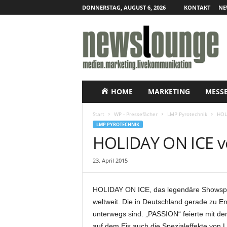
DONNERSTAG, AUGUST 6, 2026
KONTAKT
NE
N
e
w
s
l
o
u
HOME
MARKETING
MESS
n
g
Start
WP - Pressefächer
LMP Pyrotechnik
HOL
e
LMP PYROTECHNIK
–
HOLIDAY ON ICE ve
O
n
23. April 2015
l
i
n
HOLIDAY ON ICE, das legendäre Showspek
e
weltweit. Die in Deutschland gerade zu E
-
unterwegs sind. „PASSION“ feierte mit d
P
r
auf dem Eis auch die Spezialeffekte von