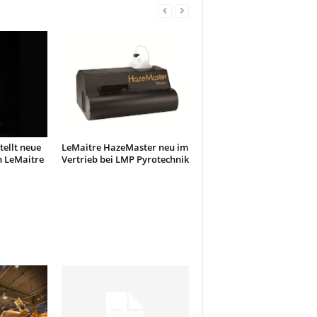
tellt neue
LeMaitre HazeMaster neu im
n LeMaitre
Vertrieb bei LMP Pyrotechnik