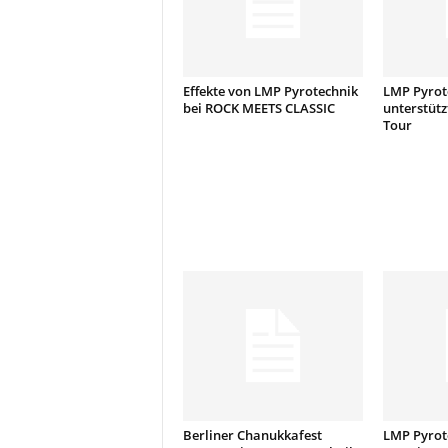
t
i
o
n
.
Effekte von LMP Pyrotechnik
LMP Pyrot
bei ROCK MEETS CLASSIC
unterstütz
Tour
Berliner Chanukkafest
LMP Pyrote