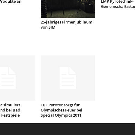
Produkte an
LMP Pyrotechnik-
Gemeinschaftssta
25-jähriges Firmenjubiläum
von SJM
c simuliert
TBF Pyrotec sorgt für
and bei Bad
Olympisches Feuer bei
 Festspiele
Special Olympics 2011