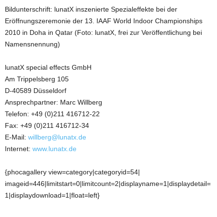
Bildunterschrift: lunatX inszenierte Spezialeffekte bei der
Eröffnungszeremonie der 13. IAAF World Indoor Championships
2010 in Doha in Qatar (Foto: lunatX, frei zur Veröffentlichung bei
Namensnennung)
lunatX special effects GmbH
Am Trippelsberg 105
D-40589 Düsseldorf
Ansprechpartner: Marc Willberg
Telefon: +49 (0)211 416712-22
Fax: +49 (0)211 416712-34
E-Mail:
willberg@lunatx.de
Internet:
www.lunatx.de
{phocagallery view=category|categoryid=54|
imageid=446|limitstart=0|limitcount=2|displayname=1|displaydetail=
1|displaydownload=1|float=left}