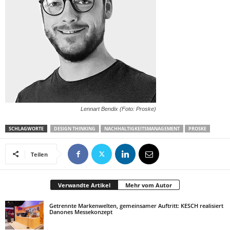
Lennart Bendix (Foto: Proske)
SCHLAGWORTE
DESIGN THINKING
NACHHALTIGKEITSMANAGEMENT
PROSKE
Teilen
Verwandte Artikel
Mehr vom Autor
Getrennte Markenwelten, gemeinsamer Auftritt: KESCH realisiert
Danones Messekonzept