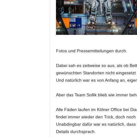
e
s
s
e
p
o
r
t
Fotos und Pressemitteilungen durch.
a
l
Dabei sah es zeitweise so aus, als ob Bet
.
gewünschten Standorten nicht eingesetzt
M
Und natürlich war es von Anfang an, eigentl
e
d
Aber das Team Sollik blieb wie immer beha
i
e
n
Alle Fäden laufen im Kölner Office bei D
–
findet immer wieder den Trick, doch noch 
M
Unabdingbar dafür war es natürlich, dass d
a
Details durchsprach.
r