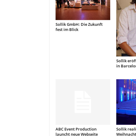
Sollik GmbH: Die Zukunft
fest im Blick
Sollik erö
in Barcel
ABC Event Production
Sollik real
launcht neue Webseite
Weihnacht