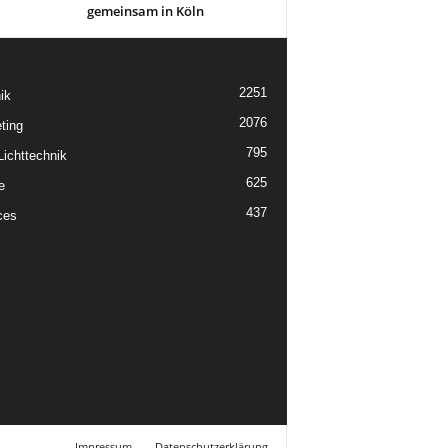
gemeinsam in Köln
2251
ik
2076
ting
795
ichttechnik
625
e
437
ces
Impressum
Datenschutzerklärung