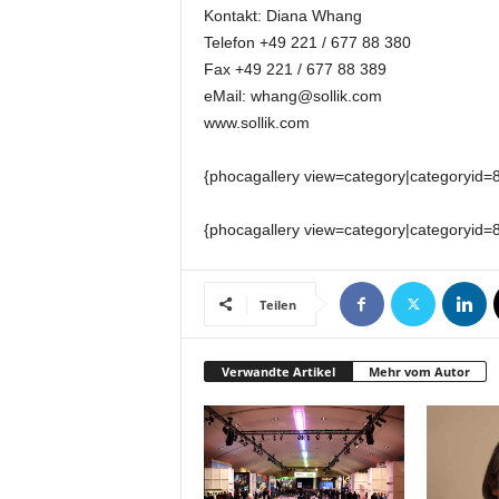
t
Kontakt: Diana Whang
i
Telefon +49 221 / 677 88 380
o
Fax +49 221 / 677 88 389
n
eMail: whang@sollik.com
.
www.sollik.com
{phocagallery view=category|categoryid=
{phocagallery view=category|categoryid=
Teilen
Verwandte Artikel
Mehr vom Autor