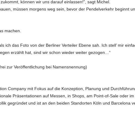
zukommt, können wir uns darauf einlassen!”, sagt Michel.
bauen, müssen morgens weg sein, bevor der Pendelverkehr beginnt u
das machen.
ls ich das Foto von der Berliner Verteiler Ebene sah. Ich stell’ mir ein
egen erzählt hat, sind wir schon wieder weiter gezogen…“
k, frei zur Veröffentlichung bei Namensnennung)
tion Company mit Fokus auf die Konzeption, Planung und Durchführung
sionale Präsentationen auf Messen, in Shops, am Point-of-Sale oder
ik gegründet und ist an den beiden Standorten Köln und Barcelona ve