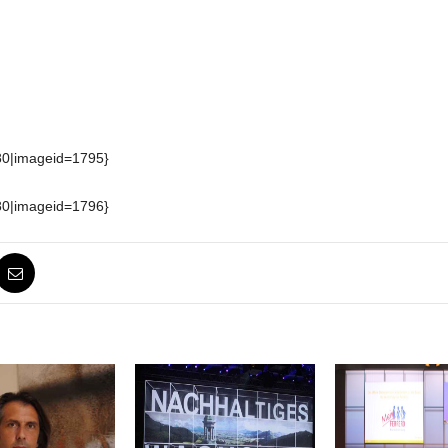
80|imageid=1795}
80|imageid=1796}