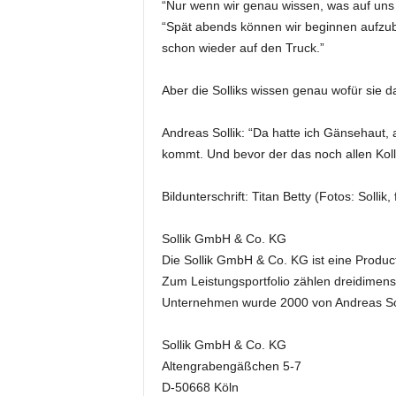
“Nur wenn wir genau wissen, was auf uns 
k
“Spät abends können wir beginnen aufzu
e
t
schon wieder auf den Truck.”
i
n
Aber die Solliks wissen genau wofür sie 
g
–
Andreas Sollik: “Da hatte ich Gänsehaut, a
L
kommt. Und bevor der das noch allen Koll
i
v
e
Bildunterschrift: Titan Betty (Fotos: Solli
-
K
Sollik GmbH & Co. KG
o
Die Sollik GmbH & Co. KG ist eine Produc
m
Zum Leistungsportfolio zählen dreidimen
m
Unternehmen wurde 2000 von Andreas Soll
u
n
i
Sollik GmbH & Co. KG
k
Altengrabengäßchen 5-7
a
D-50668 Köln