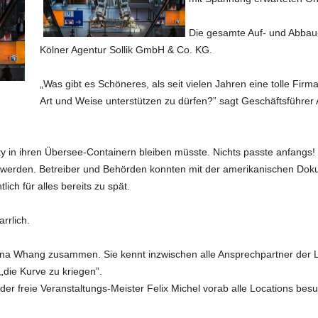
Die gesamte Auf- und Abbau-P
Kölner Agentur Sollik GmbH & Co. KG.
„Was gibt es Schöneres, als seit vielen Jahren eine tolle Firma
Art und Weise unterstützen zu dürfen?” sagt Geschäftsführer A
ty in ihren Übersee-Containern bleiben müsste. Nichts passte anfangs! 
 werden. Betreiber und Behörden konnten mit der amerikanischen Doku
ich für alles bereits zu spät.
rrlich.
iana Whang zusammen. Sie kennt inzwischen alle Ansprechpartner der Lo
„die Kurve zu kriegen”.
er freie Veranstaltungs-Meister Felix Michel vorab alle Locations besuc