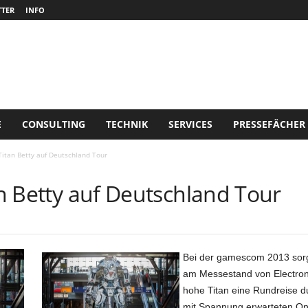
TER
INFO
E
CONSULTING
TECHNIK
SERVICES
PRESSEFÄCHER
 Titan Betty auf Deutschland Tour
tan Betty auf Deutschland Tour
Bei der gamescom 2013 sorg
am Messestand von Electronic
hohe Titan eine Rundreise d
mit Spannung erwarteten Onli