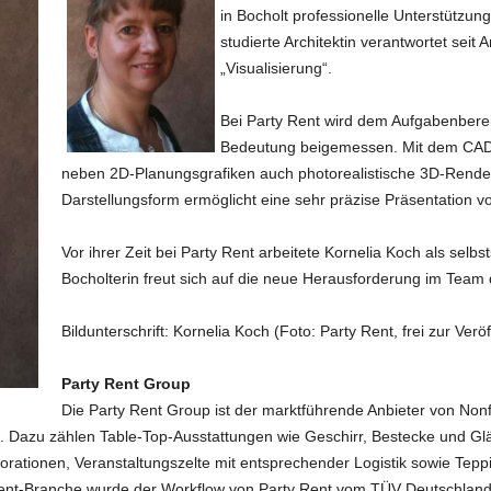
in Bocholt professionelle Unterstützu
studierte Architektin verantwortet sei
„Visualisierung“.
Bei Party Rent wird dem Aufgabenberei
Bedeutung beigemessen. Mit dem CAD
neben 2D-Planungsgrafiken auch photorealistische 3D-Renderi
Darstellungsform ermöglicht eine sehr präzise Präsentation 
Vor ihrer Zeit bei Party Rent arbeitete Kornelia Koch als selbs
Bocholterin freut sich auf die neue Herausforderung im Team
Bildunterschrift: Kornelia Koch (Foto: Party Rent, frei zur V
Party Rent Group
Die Party Rent Group ist der marktführende Anbieter von Nonf
. Dazu zählen Table-Top-Ausstattungen wie Geschirr, Bestecke und Gl
rationen, Veranstaltungszelte mit entsprechender Logistik sowie Tepp
vent-Branche wurde der Workflow von Party Rent vom TÜV Deutschlan