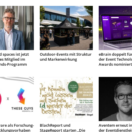
 spaces ist jetzt
Outdoor-Events mit Struktur
eBrain doppelt für
tes Mitglied im
und Markenwirkung
der Event Technol
ands-Programm
Awards nominiert
are als Forschung-
BlachReport und
Aventem erneut in
cklungsvorhaben
StageReport starten „Die
der Eventdienstlei