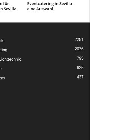
e für
Eventcatering in Sevilla –
n Sevilla
eine Auswahl
2251
ik
2076
ting
795
ichttechnik
625
e
437
ces