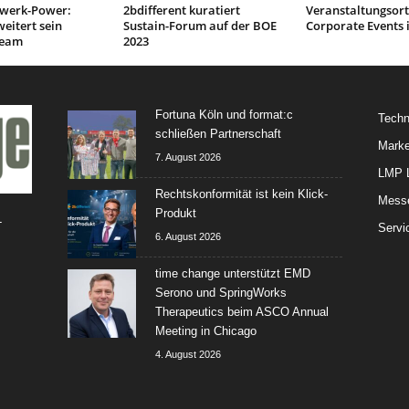
werk-Power:
2bdifferent kuratiert
Veranstaltungsort
weitert sein
Sustain-Forum auf der BOE
Corporate Events i
team
2023
Fortuna Köln und format:c
Techn
schließen Partnerschaft
Marke
7. August 2026
LMP L
Rechtskonformität ist kein Klick-
Mess
Produkt
-
Servi
6. August 2026
time change unterstützt EMD
Serono und SpringWorks
Therapeutics beim ASCO Annual
Meeting in Chicago
4. August 2026