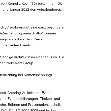
ng von Kornelia Koch (50) bekommen. Die
t Anfang Januar 2012 den Aufgabenbereich
ch „Visualisierung“ eine ganz besondere
-Zeichenprogramm „Pytha“ können
ngs erstellt werden. Diese
von geplanten Events.
tständige Architektin im eigenen Büro. Die
 der Party Rent Group.
eröffentlichung bei Namensnennung)
ood-Catering-Artikeln und Event-
äser, Eventmöblierungen, Theken- und
iche, Bühnen und Präsentationstechnik.
d DIN-EN-ISO 9001:2008 und in den