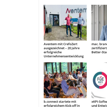
t
i
o
n
.
Aventem mit CrefoZert
mac. brand
ausgezeichnet – 20 Jahre
zertifizier
erfolgreiche
Better-St
Unternehmensentwicklung
b.connect startete mit
xKPI-Softw
erfolgreichem Kick-off in
und Entwi