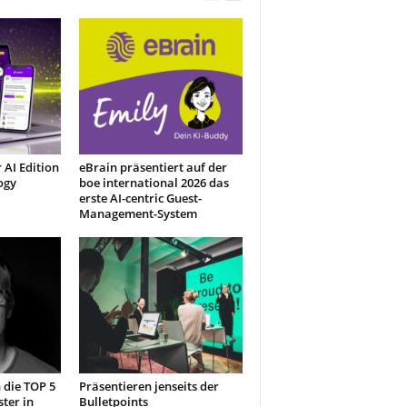
 AI Edition
eBrain präsentiert auf der
ogy
boe international 2026 das
erste AI-centric Guest-
Management-System
 die TOP 5
Präsentieren jenseits der
ster in
Bulletpoints