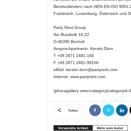
k
Beneluxländern nach NEN-EN-ISO 9001:2008
e
Frankreich, Luxemburg, Österreich und Sk
t
i
Party Rent Group
n
g
Am Busskolk 16-22
–
D-46395 Bocholt
L
Ansprechpartnerin: Kerstin Dorn
i
T +49 2871 2481-156
v
F +49 2871 2481-99156
e
eMail: kerstin.dorn@partyrent.com
-
Internet: www.partyrent.com
K
o
m
{phocagallery view=category|categoryid=
m
u
n
Teilen
i
k
a
Verwandte Artikel
Mehr vom Autor