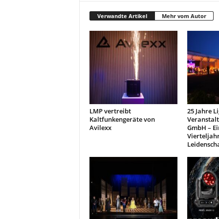
Verwandte Artikel
Mehr vom Autor
LMP vertreibt
25 Jahre L
Kaltfunkengeräte von
Veranstal
Avilexx
GmbH – Ei
Vierteljah
Leidensch