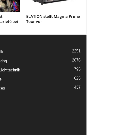
zt
ELATION stellt Magma Prime
arieté bei
Tour vor
2251
ik
2076
ting
795
ichttechnik
625
e
437
ces