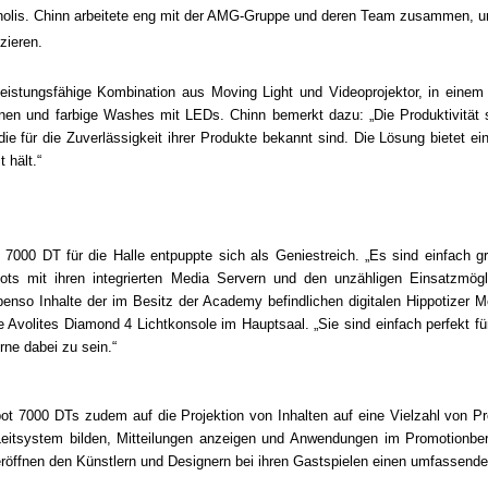
Anolis. Chinn arbeitete eng mit der AMG-Gruppe und deren Team zusammen, um f
zieren.
eistungsfähige Kombination aus Moving Light und Videoprojektor, in einem e
tionen und farbige Washes mit LEDs. Chinn bemerkt dazu: „Die Produktivität 
, die für die Zuverlässigkeit ihrer Produkte bekannt sind. Die Lösung bietet e
 hält.“
7000 DT für die Halle entpuppte sich als Geniestreich. „Es sind einfach gr
ots mit ihren integrierten Media Servern und den unzähligen Einsatzmögl
benso Inhalte der im Besitz der Academy befindlichen digitalen Hippotizer 
e Avolites Diamond 4 Lichtkonsole im Hauptsaal. „Sie sind einfach perfekt f
ne dabei zu sein.“
Spot 7000 DTs zudem auf die Projektion von Inhalten auf eine Vielzahl von 
s Leitsystem bilden, Mitteilungen anzeigen und Anwendungen im Promotionbe
öffnen den Künstlern und Designern bei ihren Gastspielen einen umfassende