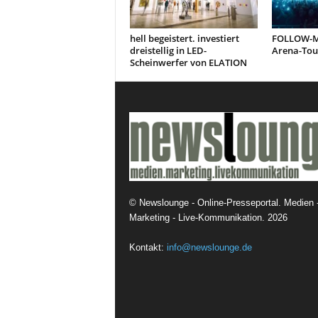
hell begeistert. investiert
FOLLOW-ME
dreistellig in LED-
Arena-Tou
Scheinwerfer von ELATION
©
Newslounge - Online-Presseportal. Medien 
Marketing - Live-Kommunikation.
2026
Kontakt:
info@newslounge.de