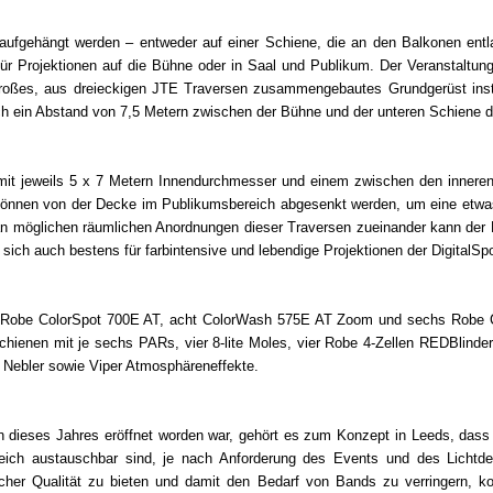
aufgehängt werden – entweder auf einer Schiene, die an den Balkonen entl
ür Projektionen auf die Bühne oder in Saal und Publikum. Der Veranstaltungso
großes, aus dreieckigen JTE Traversen zusammengebautes Grundgerüst insta
h ein Abstand von 7,5 Metern zwischen der Bühne und der unteren Schiene d
n mit jeweils 5 x 7 Metern Innendurchmesser und einem zwischen den innere
önnen von der Decke im Publikumsbereich abgesenkt werden, um eine etwas
 an möglichen räumlichen Anordnungen dieser Traversen zueinander kann de
n sich auch bestens für farbintensive und lebendige Projektionen der DigitalSp
 Robe ColorSpot 700E AT, acht ColorWash 575E AT Zoom und sechs Robe Col
hienen mit je sechs PARs, vier 8-lite Moles, vier Robe 4-Zellen REDBlinder
Nebler sowie Viper Atmosphäreneffekte.
n dieses Jahres eröffnet worden war, gehört es zum Konzept in Leeds, das
ich austauschbar sind, je nach Anforderung des Events und des Lichtde
scher Qualität zu bieten und damit den Bedarf von Bands zu verringern, ko