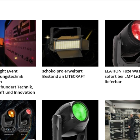
ight Event
schoko pro erweitert
ELATION Fuze Was
tungstechnik
Bestand an LITECRAFT
sofort bei LMP Lic
n
lieferbar
rhundert Technik,
aft und Innovation