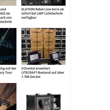
 und
ELATION Rebel Line Serie ab
432 sw
sofort bei LMP Lichttechnik
park von
verfügbar
stechnik
ng auf der
COrental erweitert
ary Tour
LITECRAFT-Bestand auf über
1.700 Geräte