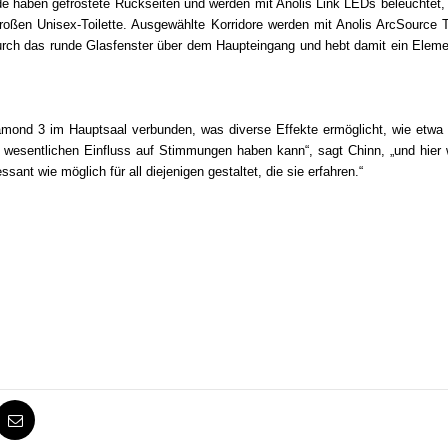
haben gefrostete Rückseiten und werden mit Anolis Link LEDs beleuchtet, d
oßen Unisex-Toilette. Ausgewählte Korridore werden mit Anolis ArcSource Tw
rch das runde Glasfenster über dem Haupteingang und hebt damit ein Elemen
iamond 3 im Hauptsaal verbunden, was diverse Effekte ermöglicht, wie etwa
t wesentlichen Einfluss auf Stimmungen haben kann“, sagt Chinn, „und hier w
nt wie möglich für all diejenigen gestaltet, die sie erfahren.“