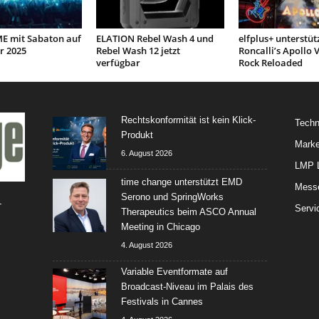
 mit Sabaton auf
ELATION Rebel Wash 4 und
elfplus+ unterstüt
r 2025
Rebel Wash 12 jetzt
Roncalli’s Apollo V
verfügbar
Rock Reloaded
Rechtskonformität ist kein Klick-
Techn
Produkt
Marke
6. August 2026
LMP L
time change unterstützt EMD
Mess
Serono und SpringWorks
-
Servi
Therapeutics beim ASCO Annual
Meeting in Chicago
4. August 2026
Variable Eventformate auf
Broadcast-Niveau im Palais des
Festivals in Cannes