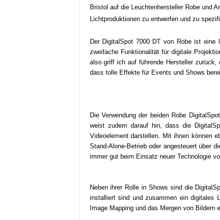
Bristol auf die Leuchtenhersteller Robe und 
e
Lichtproduktionen zu entwerfen und zu spezifi
s
s
e
Der DigitalSpot 7000 DT von Robe ist eine l
p
zweifache Funktionalität für digitale Projek
o
also griff ich auf führende Hersteller zurück
r
dass tolle Effekte für Events und Shows bereit
t
a
l
.
Die Verwendung der beiden Robe DigitalSpot 
M
weist zudem darauf hin, dass die DigitalSp
e
Videoelement darstellen. Mit ihnen können e
d
Stand-Alone-Betrieb oder angesteuert über di
i
immer gut beim Einsatz neuer Technologie vor
e
n
–
Neben ihrer Rolle in Shows sind die Digital
M
installiert sind und zusammen ein digitale
a
Image Mapping und das Mergen von Bildern er
r