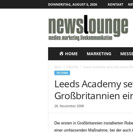
DONNERSTAG, AUGUST 6, 2026
KONTAKT
NE
N
e
w
s
l
o
u
HOME
MARKETING
MESS
n
g
Start
Technik
Leeds Academy setzt die ersten Ro
e
TECHNIK
–
Leeds Academy setz
O
n
Großbritannien ei
l
i
28. November 2008
n
e
-
Die ersten in Großbritannien installierten Rob
P
einer umfassenden Maßnahme, bei der auch Ano
r