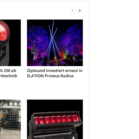
h 250 ab
ZipSound investiert erneut in
httechnik
ELATION Proteus Radius