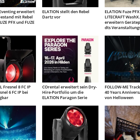
venting erweitert
ELATION stellt den Rebel
ELATION Fuze PFX
estand mit Rebel
Dartz vor
LITECRAFT WashX.
FUZE PFX und FUZE
erweitern Geräte
dts Veranstaltung
 Fresnel 8 FC IP
COrental erweitert sein Dry-
FOLLOW-ME Tracki
snel 6 FC IP bei
Hire-Portfolio um die
40 Years Annivers
gbar
ELATION Paragon Serie
von Helloween