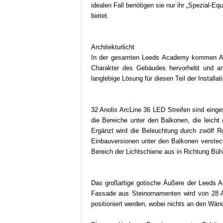
t
idealen Fall benötigen sie nur ihr „Spezial-
i
bietet.
o
n
.
Architekturlicht
In der gesamten Leeds Academy kommen Ano
Charakter des Gebäudes hervorhebt und an
langlebige Lösung für diesen Teil der Installat
32 Anolis ArcLine 36 LED Streifen sind eing
die Bereiche unter den Balkonen, die leich
Ergänzt wird die Beleuchtung durch zwölf Ro
Einbauversionen unter den Balkonen versteck
Bereich der Lichtschiene aus in Richtung Büh
Das großartige gotische Äußere der Leeds Ac
Fassade aus Steinornamenten wird von 28 An
positioniert werden, wobei nichts an den Wänd