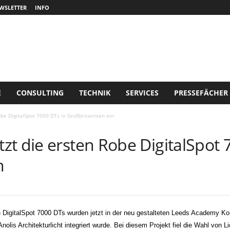
WSLETTER
INFO
E
CONSULTING
TECHNIK
SERVICES
PRESSEFÄCHER
be DigitalSpot 7000 DTs in Großbritannien ein
t die ersten Robe DigitalSpot 
n
e DigitalSpot 7000 DTs wurden jetzt in der neu gestalteten Leeds Academy Konz
lis Architekturlicht integriert wurde. Bei diesem Projekt fiel die Wahl von 