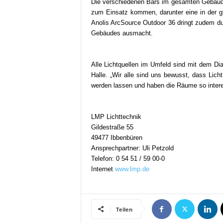
Die verschiedenen Bars im gesamten Gebäude 
zum Einsatz kommen, darunter eine in der gr
Anolis ArcSource Outdoor 36 dringt zudem du
Gebäudes ausmacht.
Alle Lichtquellen im Umfeld sind mit dem D
Halle. „Wir alle sind uns bewusst, dass Lich
werden lassen und haben die Räume so interessa
LMP Lichttechnik
Gildestraße 55
49477 Ibbenbüren
Ansprechpartner: Uli Petzold
Telefon: 0 54 51 / 59 00-0
Internet
www.lmp.de
Teilen