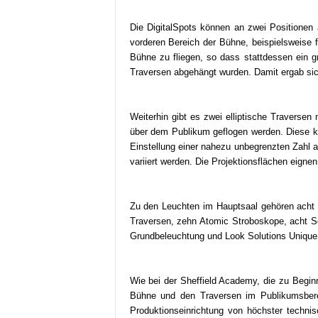
k
e
Die DigitalSpots können an zwei Positionen 
t
vorderen Bereich der Bühne, beispielsweise f
i
Bühne zu fliegen, so dass stattdessen ein 
n
Traversen abgehängt wurden. Damit ergab sic
g
–
L
Weiterhin gibt es zwei elliptische Traverse
i
über dem Publikum geflogen werden. Diese k
v
Einstellung einer nahezu unbegrenzten Zahl
e
variiert werden. Die Projektionsflächen eigne
-
K
o
Zu den Leuchten im Hauptsaal gehören acht
m
Traversen, zehn Atomic Stroboskope, acht Sc
m
Grundbeleuchtung und Look Solutions Unique 
u
n
i
Wie bei der Sheffield Academy, die zu Begin
k
Bühne und den Traversen im Publikumsbere
a
Produktionseinrichtung von höchster techni