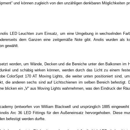
Equipment“ und können zugleich von den unzähligen denkbaren Möglichkeiten pr
lis LED Leuchten zum Einsatz, um eine Umgebung in wechselnden Farben 
dererseits dem Ganzen eine zeitgemäße Note gibt. Anolis wurden als ko
ion gewählt.
esetzt worden, um Wände, Decken und die Bereiche unter den Balkonen im Ha
t dunkel und schäbig wirken können, werden durch das Licht zu einem fes
be ColorSpot 170 AT Moving Lights, die weiter unten positioniert sind, u
t, die anderen sechs sind auf Lichtschienen im selben Bereich befestigt. D
ne blicken ein „V“ aus Moving Lights wahrnehmen, was den Eindruck der Räum
ademy (entworfen von William Blackwell und ursprünglich 1885 eingeweiht 
olis Arc 36 LED Fittings für den Außeneinsatz hervorgehoben. Diese muss
en befestigt werden durfte.