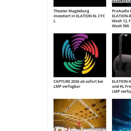
Theater Magdeburg
ProAudio E
investiert in ELATION KL CYC
ELATION-B
L
Wash 12, 
Wash 500
CAPTURE 2026 ab sofort bei
ELATION KL
LMP verfügbar
und KL Fre
LMP verfü