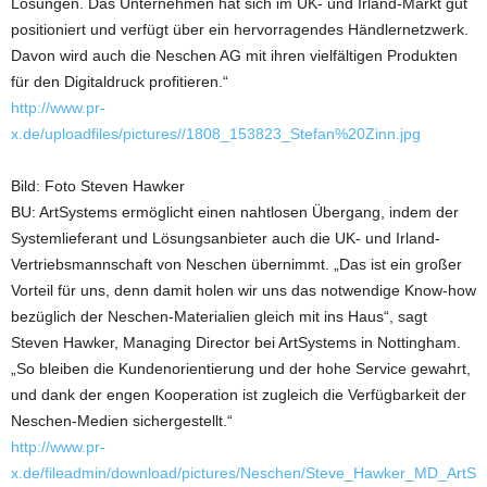
Lösungen. Das Unternehmen hat sich im UK- und Irland-Markt gut
positioniert und verfügt über ein hervorragendes Händlernetzwerk.
Davon wird auch die Neschen AG mit ihren vielfältigen Produkten
für den Digitaldruck profitieren.“
http://www.pr-
x.de/uploadfiles/pictures//1808_153823_Stefan%20Zinn.jpg
Bild: Foto Steven Hawker
BU: ArtSystems ermöglicht einen nahtlosen Übergang, indem der
Systemlieferant und Lösungsanbieter auch die UK- und Irland-
Vertriebsmannschaft von Neschen übernimmt. „Das ist ein großer
Vorteil für uns, denn damit holen wir uns das notwendige Know-how
bezüglich der Neschen-Materialien gleich mit ins Haus“, sagt
Steven Hawker, Managing Director bei ArtSystems in Nottingham.
„So bleiben die Kundenorientierung und der hohe Service gewahrt,
und dank der engen Kooperation ist zugleich die Verfügbarkeit der
Neschen-Medien sichergestellt.“
http://www.pr-
x.de/fileadmin/download/pictures/Neschen/Steve_Hawker_MD_ArtS