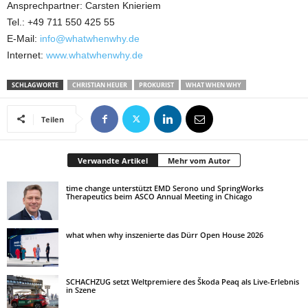
Ansprechpartner: Carsten Knieriem
Tel.: +49 711 550 425 55
E-Mail:
info@whatwhenwhy.de
Internet:
www.whatwhenwhy.de
SCHLAGWORTE
CHRISTIAN HEUER
PROKURIST
WHAT WHEN WHY
Teilen
Verwandte Artikel
Mehr vom Autor
time change unterstützt EMD Serono und SpringWorks
Therapeutics beim ASCO Annual Meeting in Chicago
what when why inszenierte das Dürr Open House 2026
SCHACHZUG setzt Weltpremiere des Škoda Peaq als Live-Erlebnis
in Szene