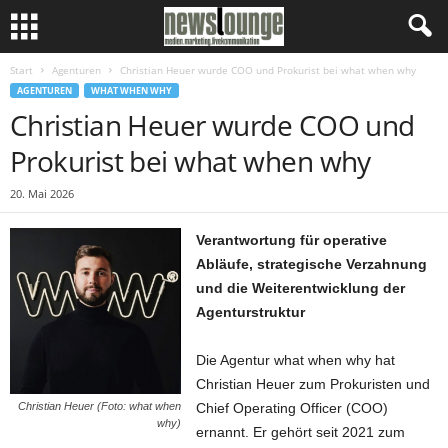
Start
Agenturen
Christian Heuer wurde COO und Prokurist bei what when why
AGENTUREN
WHAT WHEN WHY
Christian Heuer wurde COO und
Prokurist bei what when why
20. Mai 2026
Verantwortung für operative
Abläufe, strategische Verzahnung
und die Weiterentwicklung der
Agenturstruktur
Die Agentur what when why hat
Christian Heuer zum Prokuristen und
Chief Operating Officer (COO)
Christian Heuer (Foto: what when
why)
ernannt. Er gehört seit 2021 zum