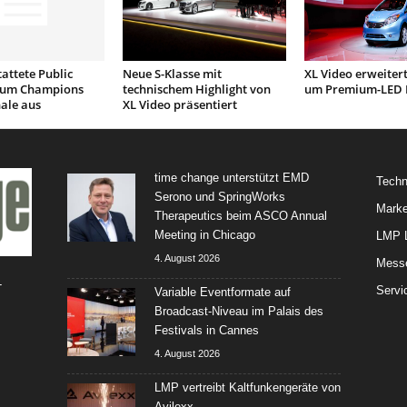
tattete Public
Neue S-Klasse mit
XL Video erweitert
zum Champions
technischem Highlight von
um Premium-LED 
ale aus
XL Video präsentiert
time change unterstützt EMD
Techn
Serono und SpringWorks
Marke
Therapeutics beim ASCO Annual
Meeting in Chicago
LMP L
4. August 2026
Mess
-
Servi
Variable Eventformate auf
Broadcast-Niveau im Palais des
Festivals in Cannes
4. August 2026
LMP vertreibt Kaltfunkengeräte von
Avilexx