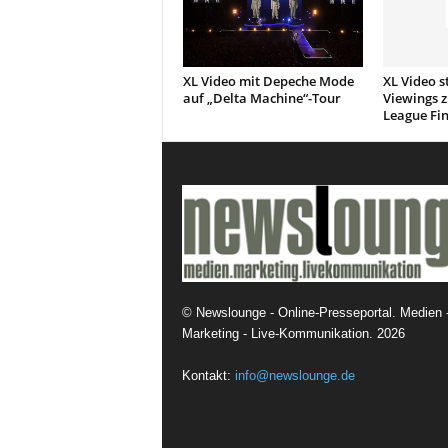
XL Video mit Depeche Mode
XL Video s
auf „Delta Machine“-Tour
Viewings 
League Fin
©
Newslounge - Online-Presseportal. Medien 
Marketing - Live-Kommunikation.
2026
Kontakt:
info@newslounge.de