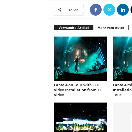
t
i
Teilen
o
n
.
Verwandte Artikel
Mehr vom Autor
Fanta 4 on Tour with LED
Fanta 4 mi
Video Installation from XL
Installati
Video
Tour