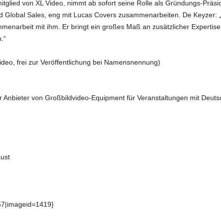
glied von XL Video, nimmt ab sofort seine Rolle als Gründungs-Präside
nd Global Sales, eng mit Lucas Covers zusammenarbeiten. De Keyzer:
enarbeit mit ihm. Er bringt ein großes Maß an zusätzlicher Expertis
.“
Video, frei zur Veröffentlichung bei Namensnennung)
er Anbieter von Großbildvideo-Equipment für Veranstaltungen mit Deuts
ust
57|imageid=1419}