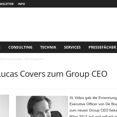
WSLETTER
INFO
E
CONSULTING
TECHNIK
SERVICES
PRESSEFÄCHER
nennt Lucas Covers zum Group CEO
 Lucas Covers zum Group CEO
XL Video gab die Ernennung 
Executive Officer von De Bo
zum neuen Group CEO bekan
März 2013 auf und soll mit 