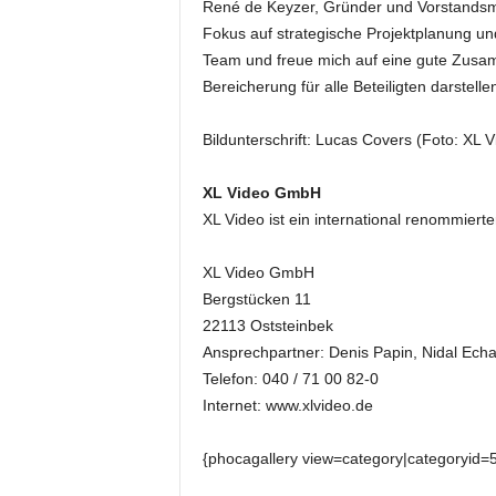
René de Keyzer, Gründer und Vorstandsmit
k
Fokus auf strategische Projektplanung u
e
t
Team und freue mich auf eine gute Zusamm
i
Bereicherung für alle Beteiligten darstellen
n
g
Bildunterschrift: Lucas Covers (Foto: XL 
–
L
XL Video GmbH
i
XL Video ist ein international renommiert
v
e
-
XL Video GmbH
K
Bergstücken 11
o
22113 Oststeinbek
m
Ansprechpartner: Denis Papin, Nidal Echa
m
Telefon: 040 / 71 00 82-0
u
Internet: www.xlvideo.de
n
i
k
{phocagallery view=category|categoryid=
a