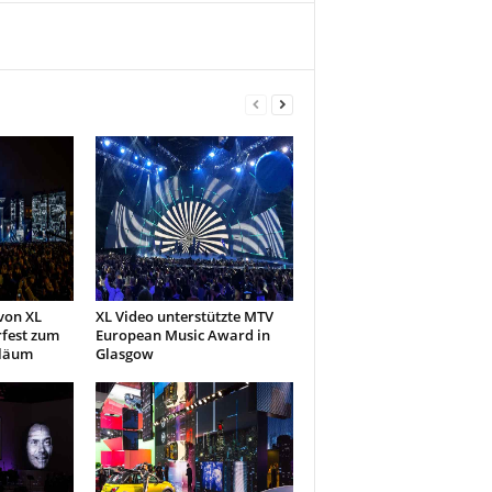
von XL
XL Video unterstützte MTV
rfest zum
European Music Award in
iläum
Glasgow