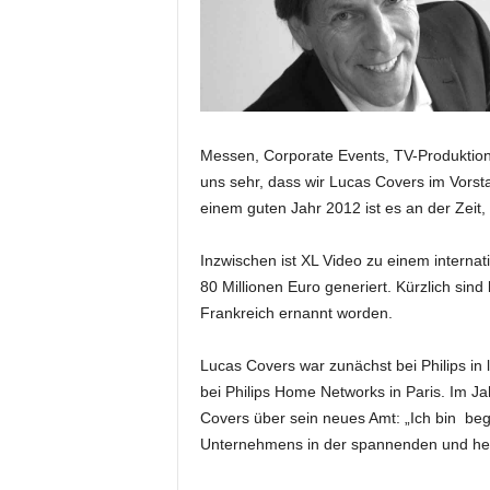
e
s
s
e
p
o
Messen, Corporate Events, TV-Produktione
r
t
uns sehr, dass wir Lucas Covers im Vorst
a
einem guten Jahr 2012 ist es an der Zeit
l
.
Inzwischen ist XL Video zu einem interna
M
80 Millionen Euro generiert. Kürzlich si
e
Frankreich ernannt worden.
d
i
e
Lucas Covers war zunächst bei Philips in
n
bei Philips Home Networks in Paris. Im 
–
Covers über sein neues Amt: „Ich bin bege
M
Unternehmens in der spannenden und her
a
r