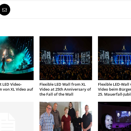
t LED Video-
Flexible LED Wall from XL
Flexible LED-Wall 
on von XL Video auf
Video at 25th Anniversary of
Video beim Bürge
the Fall of the Wall
25. Mauerfall-Jub