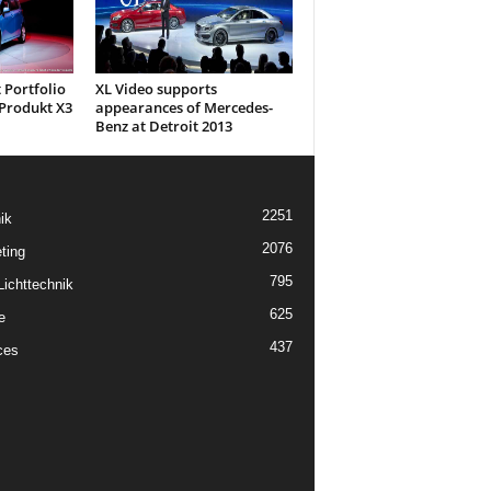
 Portfolio
XL Video supports
Produkt X3
appearances of Mercedes-
Benz at Detroit 2013
2251
ik
2076
ting
795
ichttechnik
625
e
437
ces