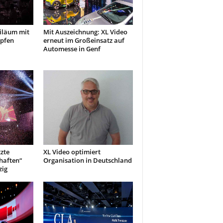
biläum mit
Mit Auszeichnung: XL Video
öpfen
erneut im Großeinsatz auf
Automesse in Genf
zte
XL Video optimiert
haften“
Organisation in Deutschland
zig