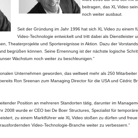
beitragen, das XL Video sein
noch weiter ausbaut.
Seit der Gründung im Jahr 1996 hat sich XL Video zu einem fü
Video-Technologie entwickelt und tritt dabei als Dienstleister
n, Theaterprojekte und Sportereignisse in Aktion. Dazu der Vorstands
and begrüßen können. Seine Ernennung ist der nächste logische Schrit
, unser Wachstum noch weiter zu beschleunigen.“
tionalen Unternehmen geworden, das weltweit mehr als 250 Mitarbeiter
nd bereits Ron Sreenan zum Managing Director für die USA und Cédric B
 leitender Position an mehreren Standorten tätig, darunter im Managem
Jahr 2008 wurde er CEO bei De Boer Structures, Spezialist für tempo
istert, zu einem Marktführer wie XL Video stoßen zu dürfen und freue 
ausfordernden Video-Technologie-Branche weiter zu verbessern.“