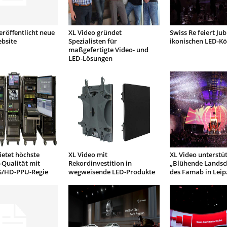
eröffentlicht neue
XL Video gründet
Swiss Re feiert Ju
bsite
Spezialisten für
ikonischen LED-K
maßgefertigte Video- und
LED-Lösungen
ietet höchste
XL Video mit
XL Video unterstüt
Qualität mit
Rekordinvestition in
„Blühende Landsc
G/HD-PPU-Regie
wegweisende LED-Produkte
des Famab in Leip