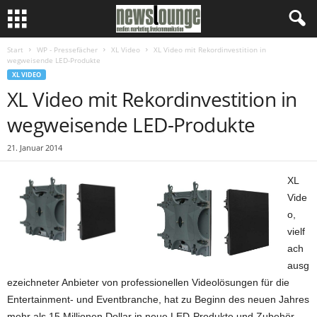
Start
WP - Pressefächer
XL Video
XL Video mit Rekordinvestition in
wegweisende LED-Produkte
XL VIDEO
XL Video mit Rekordinvestition in
wegweisende LED-Produkte
21. Januar 2014
XL
Vide
o,
vielf
ach
ausg
ezeichneter Anbieter von professionellen Videolösungen für die
Entertainment- und Eventbranche, hat zu Beginn des neuen Jahres
mehr als 15 Millionen Dollar in neue LED-Produkte und Zubehör