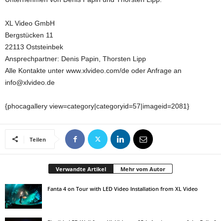
XL Video GmbH
Bergstücken 11
22113 Oststeinbek
Ansprechpartner: Denis Papin, Thorsten Lipp
Alle Kontakte unter www.xlvideo.com/de oder Anfrage an
info@xlvideo.de
{phocagallery view=category|categoryid=57|imageid=2081}
Teilen
Verwandte Artikel
Mehr vom Autor
Fanta 4 on Tour with LED Video Installation from XL Video