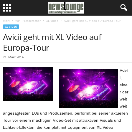
Start
WP - Pressefächer
XL Video
Avicii geht mit XL Video auf Europa-Tour
XL VIDEO
Avicii geht mit XL Video auf
Europa-Tour
21. März 2014
Avici
i,
eine
r der
welt
weit
angesagtesten DJs und Produzenten, performt bei seiner aktuellen
Tour vor einem mächtigen Video-Set mit attraktiven Visuals und
Echtzeit-Effekten, die komplett mit Equipment von XL Video