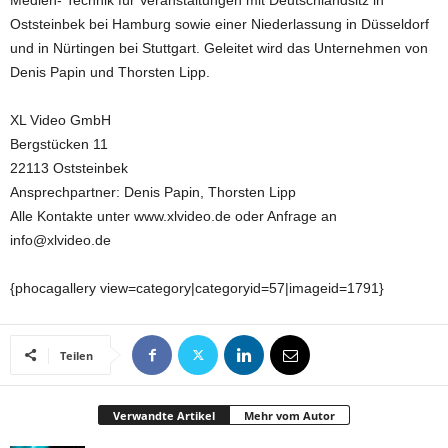
Medien- Technik für Veranstaltungen mit Deutschlandsitz in
Oststeinbek bei Hamburg sowie einer Niederlassung in Düsseldorf
und in Nürtingen bei Stuttgart. Geleitet wird das Unternehmen von
Denis Papin und Thorsten Lipp.
XL Video GmbH
Bergstücken 11
22113 Oststeinbek
Ansprechpartner: Denis Papin, Thorsten Lipp
Alle Kontakte unter www.xlvideo.de oder Anfrage an
info@xlvideo.de
{phocagallery view=category|categoryid=57|imageid=1791}
Teilen
Verwandte Artikel
Mehr vom Autor