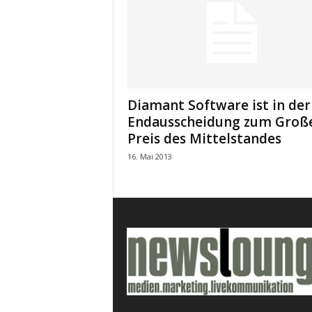
k
e
t
i
n
g
–
Diamant Software ist in der
L
Endausscheidung zum Groß
i
Preis des Mittelstandes
v
e
16. Mai 2013
-
K
o
m
m
u
n
i
k
a