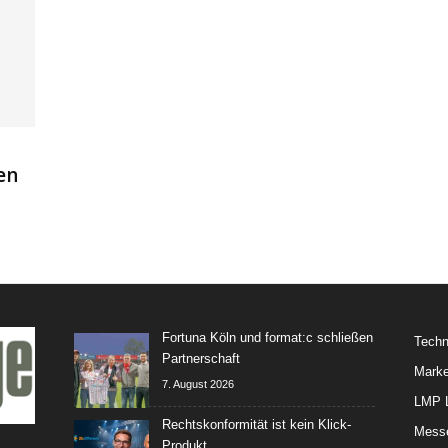
en
Fortuna Köln und format:c schließen
Techn
Partnerschaft
Marke
7. August 2026
LMP L
Rechtskonformität ist kein Klick-
Mess
Produkt