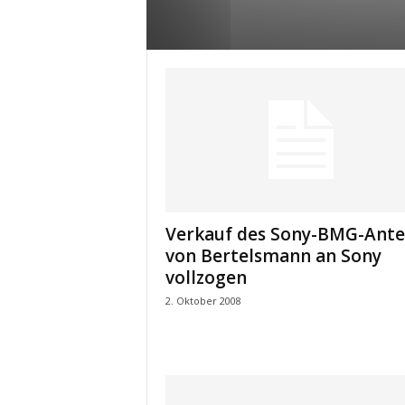
e
s
s
e
p
o
r
t
a
l
.
M
Verkauf des Sony-BMG-Ante
e
von Bertelsmann an Sony
d
vollzogen
i
2. Oktober 2008
e
n
–
M
a
r