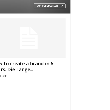
Am beliebtesten
 to create a brand in 6
rs. Die Lange...
i 2014