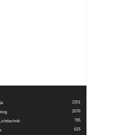
2251
ik
2076
ting
795
ichttechnik
625
e