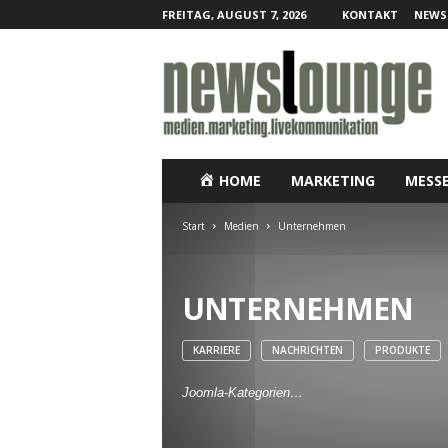
FREITAG, AUGUST 7, 2026
KONTAKT
NEWS
N
e
w
s
l
o
u
HOME
MARKETING
MESS
n
g
Start
Medien
Unternehmen
e
–
O
UNTERNEHMEN
n
l
i
KARRIERE
NACHRICHTEN
PRODUKTE
n
e
Joomla-Kategorien…
-
P
r