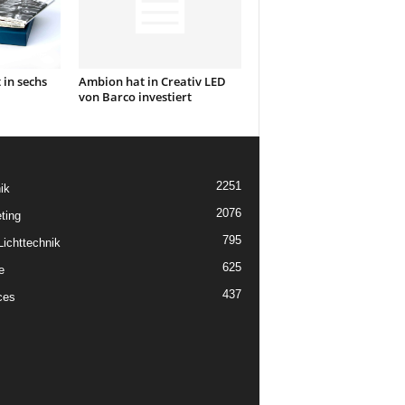
 in sechs
Ambion hat in Creativ LED
von Barco investiert
2251
ik
2076
ting
795
ichttechnik
625
e
437
ces