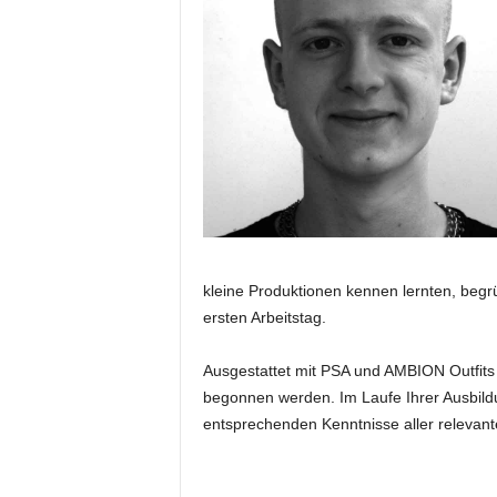
e
s
s
e
p
o
r
t
a
l
.
M
kleine Produktionen kennen lernten, begrü
e
ersten Arbeitstag.
d
i
e
Ausgestattet mit PSA und AMBION Outfit
n
begonnen werden. Im Laufe Ihrer Ausbildu
–
entsprechenden Kenntnisse aller relevan
M
a
r