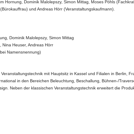
m Hornung, Dominik Malolepszy, Simon Mittag, Moses Pöhls (Fachkraft 
er (Bürokauffrau) und Andreas Hörr (Veranstaltungskaufmann).
rnung, Dominik Malolepszy, Simon Mittag
ch, Nina Heuser, Andreas Hörr
ng bei Namensnennung)
ür Veranstaltungstechnik mit Hauptsitz in Kassel und Filialen in Berlin,
rnational in den Bereichen Beleuchtung, Beschallung, Bühnen-/Traver
gn. Neben der klassischen Veranstaltungstechnik erweitert die Produk