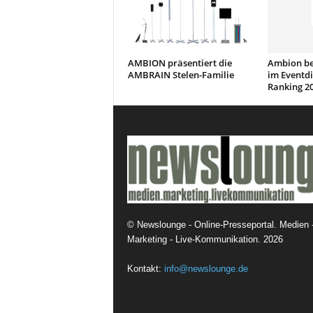
AMBION präsentiert die
Ambion bel
AMBRAIN Stelen-Familie
im Eventdi
Ranking 2
©
Newslounge - Online-Presseportal. Medien 
Marketing - Live-Kommunikation.
2026
Kontakt:
info@newslounge.de