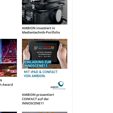
AMBION investiert in
Medientechnik-Portfolio
N
ch Award
AMBION präsentiert
CONFACT auf der
INNOSCENE11