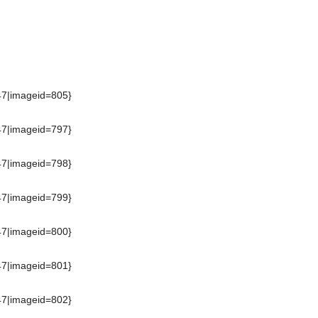
47|imageid=805}
47|imageid=797}
47|imageid=798}
47|imageid=799}
47|imageid=800}
47|imageid=801}
47|imageid=802}