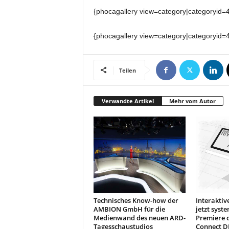
{phocagallery view=category|categoryid=
{phocagallery view=category|categoryid=
Teilen
Verwandte Artikel
Mehr vom Autor
Technisches Know-how der
Interakti
AMBION GmbH für die
jetzt syste
Medienwand des neuen ARD-
Premiere 
Tagesschaustudios
Connect D