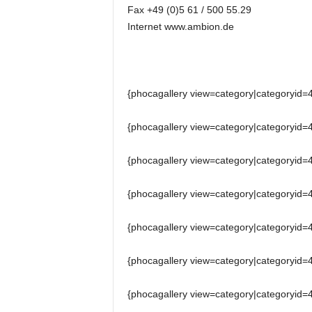
t
Fax +49 (0)5 61 / 500 55.29
i
Internet www.ambion.de
o
n
.
{phocagallery view=category|categoryid=
{phocagallery view=category|categoryid=
{phocagallery view=category|categoryid=
{phocagallery view=category|categoryid=
{phocagallery view=category|categoryid=
{phocagallery view=category|categoryid=
{phocagallery view=category|categoryid=