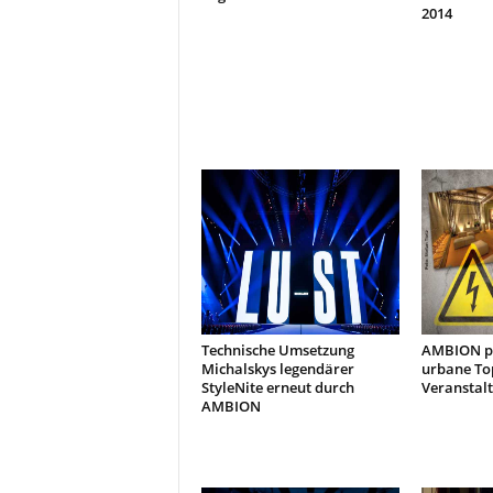
2014
Technische Umsetzung
AMBION pr
Michalskys legendärer
urbane Top
StyleNite erneut durch
Veranstalt
AMBION