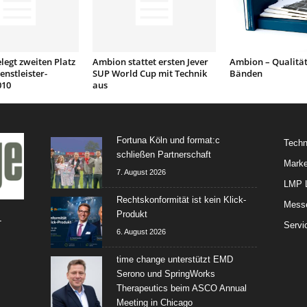
egt zweiten Platz
Ambion stattet ersten Jever
Ambion – Qualität
enstleister-
SUP World Cup mit Technik
Bänden
010
aus
Fortuna Köln und format:c
Techn
schließen Partnerschaft
Marke
7. August 2026
LMP L
Rechtskonformität ist kein Klick-
Mess
Produkt
-
Servi
6. August 2026
time change unterstützt EMD
Serono und SpringWorks
Therapeutics beim ASCO Annual
Meeting in Chicago