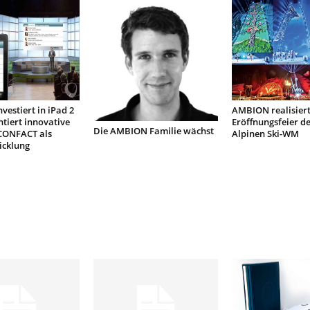
estiert in iPad 2
AMBION realisiert
tiert innovative
Eröffnungsfeier de
Die AMBION Familie wächst
CONFACT als
Alpinen Ski-WM
icklung