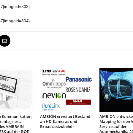
47|imageid=803}
47|imageid=804}
ve Kommunikation,
AMBION erweitert Bestand
AMBION entwickel
mintegriert:
an HD-Kameras und
Mapping für den 
des AMBRAIN
Broadcastzubehör
Service auf der
ESK auf der BOE
Automechanika 20