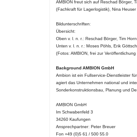
AMBION freut sich auf Reschad Börger, Ti
k
(Fachkraft für Lagerlogistik), Nina Heus
e
t
i
Bildunterschriften:
n
Übersicht:
g
Oben v. l. n. r.: Reschad Börger, Tim Ho
–
Unten v. l. n. r.: Moses Pöhls, Erik Götts
L
(Fotos: AMBION, frei zur Veröffentlichu
i
v
e
Background AMBION GmbH
-
Ambion ist ein Fullservice-Dienstleister f
K
agiert das Unternehmen national und inte
o
Sonderkonstruktionsbau, Planung und Desi
m
m
AMBION GmbH
u
Im Schwabenfeld 3
n
i
34260 Kaufungen
k
Ansprechpartner: Peter Breuer
a
Fon +49 (0)5 61 / 500 55.0