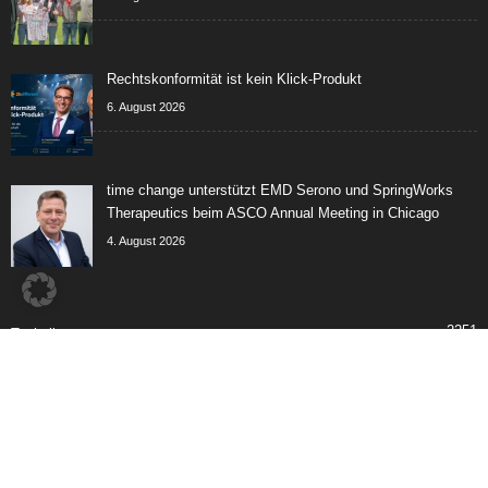
Rechtskonformität ist kein Klick-Produkt
6. August 2026
time change unterstützt EMD Serono und SpringWorks
Therapeutics beim ASCO Annual Meeting in Chicago
4. August 2026
2251
Technik
2076
Marketing
795
LMP Lichttechnik
625
Messe
437
Services