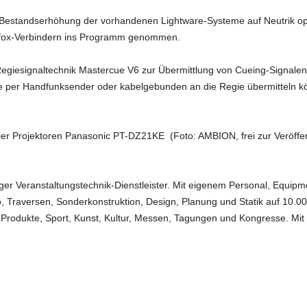
 Bestandserhöhung der vorhandenen Lightware-Systeme auf Neutrik 
erfox-Verbindern ins Programm genommen.
 Regiesignaltechnik Mastercue V6 zur Übermittlung von Cueing-Signalen 
le per Handfunksender oder kabelgebunden an die Regie übermitteln 
 vier Projektoren Panasonic PT-DZ21KE (Foto: AMBION, frei zur Veröf
iger Veranstaltungstechnik-Dienstleister. Mit eigenem Personal, Equipme
o, Traversen, Sonderkonstruktion, Design, Planung und Statik auf 10.
rodukte, Sport, Kunst, Kultur, Messen, Tagungen und Kongresse. Mit 