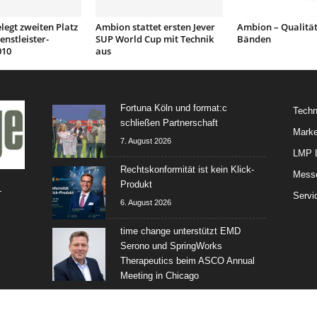
egt zweiten Platz
Ambion stattet ersten Jever
Ambion – Qualität
enstleister-
SUP World Cup mit Technik
Bänden
010
aus
Fortuna Köln und format:c
Techn
schließen Partnerschaft
Marke
7. August 2026
LMP L
Rechtskonformität ist kein Klick-
Mess
Produkt
-
Servi
6. August 2026
time change unterstützt EMD
Serono und SpringWorks
Therapeutics beim ASCO Annual
Meeting in Chicago
4. August 2026