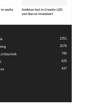
 in sechs
Ambion hat in Creativ LED
von Barco investiert
2251
ik
2076
ting
795
ichttechnik
625
e
437
ces