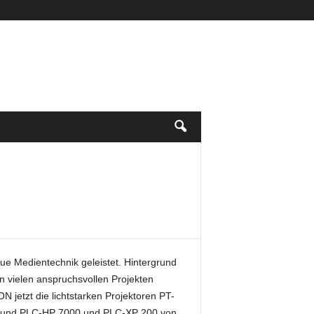
ue Medientechnik geleistet. Hintergrund
n vielen anspruchsvollen Projekten
jetzt die lichtstarken Projektoren PT-
und PLC-HP 7000 und PLC-XP 200 von