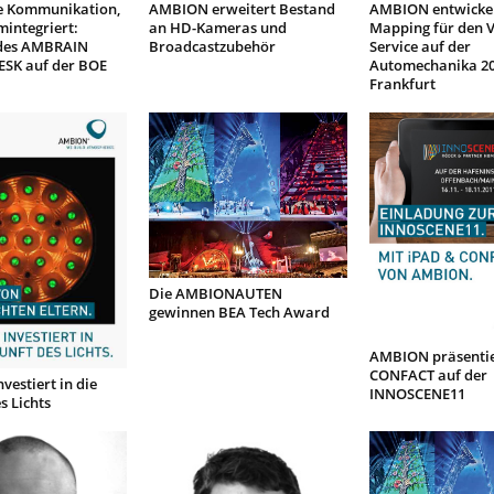
ve Kommunikation,
AMBION erweitert Bestand
AMBION entwickel
mintegriert:
an HD-Kameras und
Mapping für den 
des AMBRAIN
Broadcastzubehör
Service auf der
ESK auf der BOE
Automechanika 20
Frankfurt
Die AMBIONAUTEN
gewinnen BEA Tech Award
AMBION präsentie
CONFACT auf der
estiert in die
INNOSCENE11
s Lichts