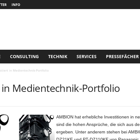
TER
INFO
E
CONSULTING
TECHNIK
SERVICES
PRESSEFÄCHER
tiert in Medientechnik-Portfolio
in Medientechnik-Portfolio
AMBION hat erhebliche Investitionen in ne
sind die hohen Ansprüche, die sich aus de
ergeben. Unter anderem stehen bei AMBION 
DZ21KE und PT-DZ110KE von Panasonic 