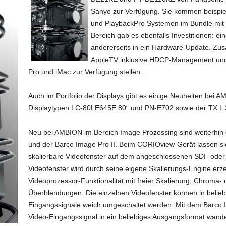
Sanyo zur Verfügung. Sie kommen beispie
und PlaybackPro Systemen im Bundle mit 
Bereich gab es ebenfalls Investitionen: ei
andererseits in ein Hardware-Update. Zu
AppleTV inklusive HDCP-Management und 
Pro und iMac zur Verfügung stellen.
Auch im Portfolio der Displays gibt es einige Neuheiten bei 
Displaytypen LC-80LE645E 80“ und PN-E702 sowie der TX L 
Neu bei AMBION im Bereich Image Prozessing sind weiterhin
und der Barco Image Pro II. Beim CORIOview-Gerät lassen sich 
skalierbare Videofenster auf dem angeschlossenen SDI- oder
Videofenster wird durch seine eigene Skalierungs-Engine erzeu
Videoprozessor-Funktionalität mit freier Skalierung, Chrom
Überblendungen. Die einzelnen Videofenster können in belieb
Eingangssignale weich umgeschaltet werden. Mit dem Barco Im
Video-Eingangssignal in ein beliebiges Ausgangsformat wande