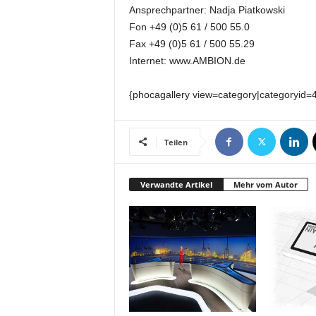
t
Ansprechpartner: Nadja Piatkowski
i
Fon +49 (0)5 61 / 500 55.0
o
Fax +49 (0)5 61 / 500 55.29
n
Internet: www.AMBION.de
.
{phocagallery view=category|categoryid=
Teilen
Verwandte Artikel
Mehr vom Autor