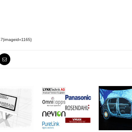
47|imageid=1165}