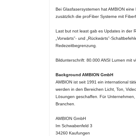
k
Bei Glasfasersystemen hat AMBION eine
e
t
zusätzlich die proFiber Systeme mit Fib
i
n
Last but not least gab es Updates in der
g
„Vorwärts”- und „Rückwärts”-Schaltbefeh
–
Redezeitbegrenzung.
L
i
Bildunterschrift: 80.000 ANSI Lumen mit
v
e
-
Background AMBION GmbH
K
AMBION ist seit 1991 ein international tät
o
werden in den Bereichen Licht, Ton, Vide
m
Lösungen geschaffen. Für Unternehmen, P
m
Branchen.
u
n
i
AMBION GmbH
k
Im Schwabenfeld 3
a
34260 Kaufungen