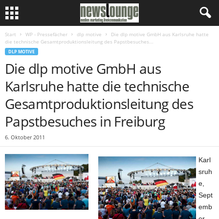
Start
WP - Pressefächer
dlp motive
Die dlp motive GmbH aus Karlsruhe hatte
die technische Gesamtproduktionsleitung des Papstbesuches...
DLP MOTIVE
Die dlp motive GmbH aus
Karlsruhe hatte die technische
Gesamtproduktionsleitung des
Papstbesuches in Freiburg
6. Oktober 2011
Karl
sruh
e,
Sept
emb
er