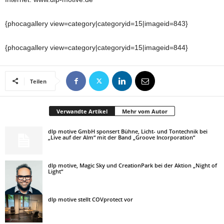
{phocagallery view=category|categoryid=15|imageid=843}
{phocagallery view=category|categoryid=15|imageid=844}
Teilen
Verwandte Artikel
Mehr vom Autor
dlp motive GmbH sponsert Bühne, Licht- und Tontechnik bei
„Live auf der Alm“ mit der Band „Groove Incorporation“
dlp motive, Magic Sky und CreationPark bei der Aktion „Night of
Light“
dlp motive stellt COVprotect vor