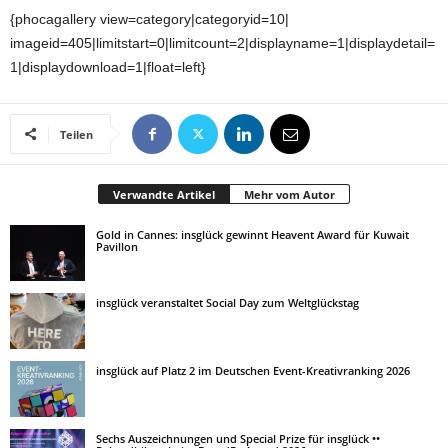
{phocagallery view=category|categoryid=10|
imageid=405|limitstart=0|limitcount=2|displayname=1|displaydetail=
1|displaydownload=1|float=left}
Teilen
Verwandte Artikel
Mehr vom Autor
Gold in Cannes: insglück gewinnt Heavent Award für Kuwait
Pavillon
insglück veranstaltet Social Day zum Weltglückstag
insglück auf Platz 2 im Deutschen Event-Kreativranking 2026
Sechs Auszeichnungen und Special Prize für insglück ••