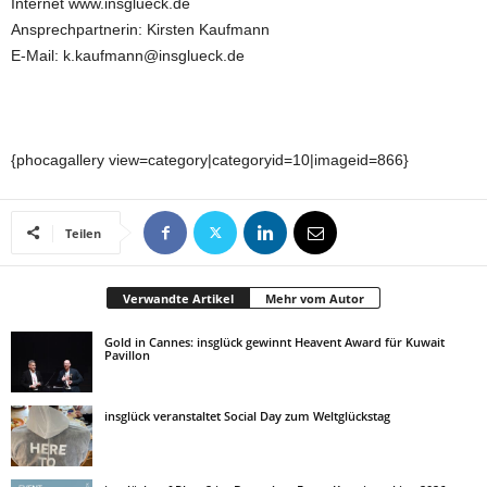
Internet www.insglueck.de
Ansprechpartnerin: Kirsten Kaufmann
E-Mail: k.kaufmann@insglueck.de
{phocagallery view=category|categoryid=10|imageid=866}
Teilen
Verwandte Artikel
Mehr vom Autor
Gold in Cannes: insglück gewinnt Heavent Award für Kuwait
Pavillon
insglück veranstaltet Social Day zum Weltglückstag