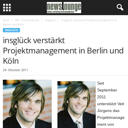
Start
WP - Pressefächer
insglück
insglück verstärkt Projektmanagement in
Berlin und Köln
INSGLÜCK
insglück verstärkt
Projektmanagement in Berlin und
Köln
24. Oktober 2011
Seit
September
2011
unterstützt Veit
Jürgens das
Projektmanage
ment von